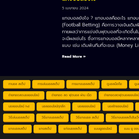
5 เมษายน 2024
แทงบอลยังไง ? แทงบอลคืออะไร แทง
(Football Betting) คือการวางเงินเดิมพั
ทายผลว่าการแข่งขันฟุตบอลที่จะเกิดขึ้น
จะมีผลเช่นไร ซึ่งการแทงบอลมีหลากหลา
แบบ เช่น เดิมพันทีมที่จะชนะ (Money L
Read More »
กาบอล สเต็ป
การเล่นบอลสเต็ป
การแทงบอลสเต็ป
ดูบอลมือถือ
ดูบ
ถ่ายทอดสดบอลออนไลน์
ถ่ายทอด สด ฟุตบอล ผ่าน เน็ต
ถ่ายทอดสดฟุตบอลออนไลน
บอลออนไลน์ hd
บอลออนไลน์ทุกลีก
บอลอออนไลน์
บอลไทยออนไลน์
วิธีเล่นบอลสเต็ป
วิธีแทงบอลสเต็ป
วิธีแทงบอล สเต็ป
วิธีแทงบอลสเต็ปในเว็
แทงบอลเสต็ป
แทงสเต็ป
แท่งบอลสเต็ป
แมนยูออนไลน์
แมน ยู ออน