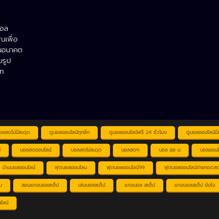
บอล
นเพื่อ
ในอนาคต
ยรูป
in
อลสดไม่มีสะดุด
ดูบอลออนไลน์ทุกลีก
ดูบอลออนไลน์ฟรี 24 ชั่วโมง
ดูบอลออนไลน์มื
์
บอลสดออนไลน์
บอลสดไม่สะดุด
บอลสดๆ
บอล ออ น
บอลออนไ
บ้านบอลออนไลน์
ฟุตบอลออนไลน
ฟุตบอลออนไลน์99
ฟุตบอลออนไลน์ถ่ายทอดส
บ
สอนแทงบอลสเต็ป
เล่นบอลสเต็ป
แทงบอล สเต็ป
แทงบอลสเต็ป ยังไง
ไลน์