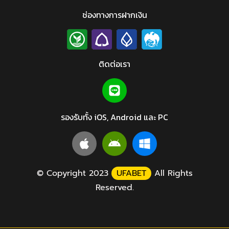
ช่องทางการฝากเงิน
ติดต่อเรา
รองรับทั้ง iOS, Android และ PC
© Copyright 2023
UFABET
All Rights
Reserved.