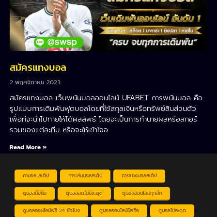
สมัครแทงบอล
2 พฤศจิกายน 2023
สมัครแทงบอล เว็บพนันบอลออนไลน์ UFABET การพนันบอล คือ
รูปแบบการเดิมพันฟุตบอลโดยที่ใช้สกุลเงินหรือทรัพย์สินส่วนตัว
เพื่อทีจะนำไปทายให้ได้ผลลัพธ์ โดยจะเป็นการทำนายผลหรือสกอร์
รวมของแต่ละทีม หรือจะให้เข้าใจอ
Read More »
กาบอล สเต็ป
การเล่นบอลสเต็ป
การแทงบอลสเต็ป
ดูบอลมือถือ
ดูบอลสดไม่มีสะดุด
ดูบอลออนไลน์ทุกลีก
ดูบอลออนไลน์ฟรี 24 ชั่วโมง
ดูบอลออนไลน์มือถือ
ดูบอลไม่สะดุด