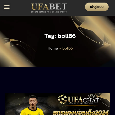
เข้าสู่ระบบ
Tag: boll66
Home
»
boll66