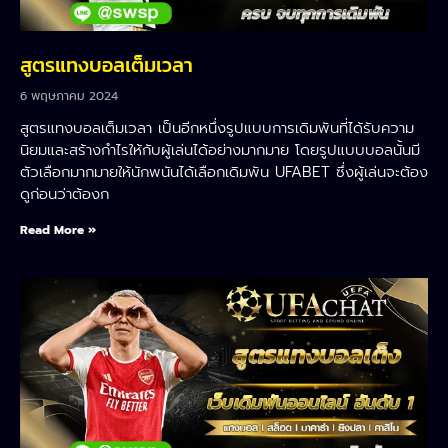
สูตรแทงบอลเต็มเวลา
6 พฤษภาคม 2024
สูตรแทงบอลเต็มเวลา เป็นอีกหนึ่งรูปแบบการเดิมพันที่ได้รับความ
นิยมและสร้างกำไรให้กับผู้เล่นได้อย่างมากมาย โดยรูปแบบบอลนั้นมี
ตัวเลือกมากมายให้นักพนันได้เลือกเดิมพัน UFABET ซึ่งผู้เล่นจะต้อง
ดูก่อนว่าต้องก
Read More »