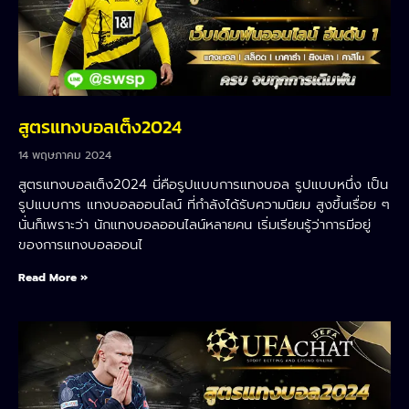
สูตรแทงบอลเต็ง2024
14 พฤษภาคม 2024
สูตรแทงบอลเต็ง2024 นี่คือรูปแบบการแทงบอล รูปแบบหนึ่ง เป็น
รูปแบบการ แทงบอลออนไลน์ ที่กำลังได้รับความนิยม สูงขึ้นเรื่อย ๆ
นั่นก็เพราะว่า นักแทงบอลออนไลน์หลายคน เริ่มเรียนรู้ว่าการมีอยู่
ของการแทงบอลออนไ
Read More »