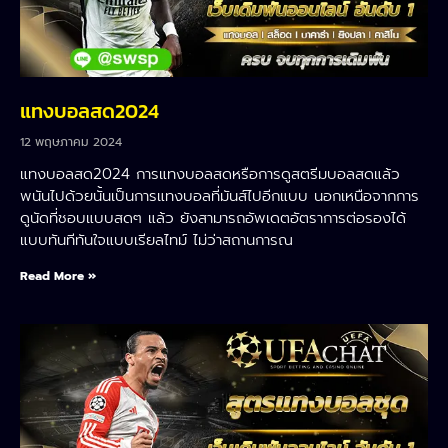
แทงบอลสด2024
12 พฤษภาคม 2024
แทงบอลสด2024 การแทงบอลสดหรือการดูสตรีมบอลสดแล้ว
พนันไปด้วยนั้นเป็นการแทงบอลที่มันส์ไปอีกแบบ นอกเหนือจากการ
ดูนัดที่ชอบแบบสดๆ แล้ว ยังสามารถอัพเดตอัตราการต่อรองได้
แบบทันทีทันใจแบบเรียลไทม์ ไม่ว่าสถานการณ
Read More »