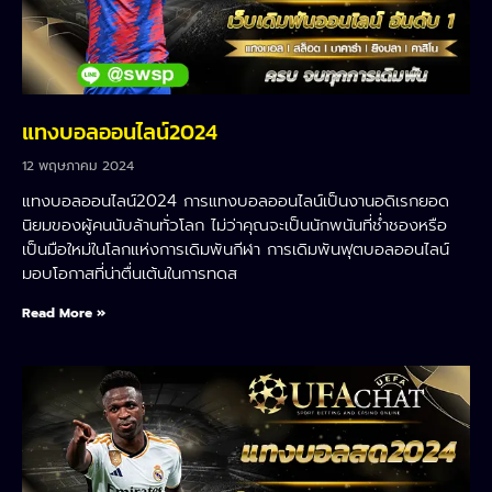
แทงบอลออนไลน์2024
12 พฤษภาคม 2024
แทงบอลออนไลน์2024 การแทงบอลออนไลน์เป็นงานอดิเรกยอด
นิยมของผู้คนนับล้านทั่วโลก ไม่ว่าคุณจะเป็นนักพนันที่ช่ำชองหรือ
เป็นมือใหม่ในโลกแห่งการเดิมพันกีฬา การเดิมพันฟุตบอลออนไลน์
มอบโอกาสที่น่าตื่นเต้นในการทดส
Read More »