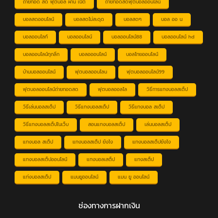
ถ่ายทอด สด ฟุตบอล ผ่าน เน็ต
ถ่ายทอดสดฟุตบอลออนไลน์
บอลสดออนไลน์
บอลสดไม่สะดุด
บอลสดๆ
บอล ออ น
บอลออนไลท์
บอลออนไลน์
บอลออนไลน์88
บอลออนไลน์ hd
บอลออนไลน์ทุกลีก
บอลอออนไลน์
บอลไทยออนไลน์
บ้านบอลออนไลน์
ฟุตบอลออนไลน
ฟุตบอลออนไลน์99
ฟุตบอลออนไลน์ถ่ายทอดสด
ฟุตบอลออลไล
วิธีการแทงบอลสเต็ป
วิธีเล่นบอลสเต็ป
วิธีแทงบอลสเต็ป
วิธีแทงบอล สเต็ป
วิธีแทงบอลสเต็ปในเว็บ
สอนแทงบอลสเต็ป
เล่นบอลสเต็ป
แทงบอล สเต็ป
แทงบอลสเต็ป ยังไง
แทงบอลสเต็ปยังไง
แทงบอลสเต็ปออนไลน์
แทงบอลเสต็ป
แทงสเต็ป
แท่งบอลสเต็ป
แมนยูออนไลน์
แมน ยู ออนไลน์
ช่องทางการฝากเงิน