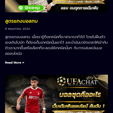
สูตรแทงบอลทบ
8 พฤษภาคม 2024
สูตรแทงบอลทบ เมื่อเรารู้ถึงเทคนิคที่เราสามารถทำได้ โดยไม่ฝืนตัว
เองเกินไปนัก ก็ต้องเก็บเทคนิคนั้นเอาไว้ และนำมันมาขัดเกลาให้เข้ากับ
ตัวเรามากขึ้นหรือเลือกที่จะลองใช้เทคนิคนั้นๆ กับการเล่นพนันบอ
ลออนไลน์จ
Read More »