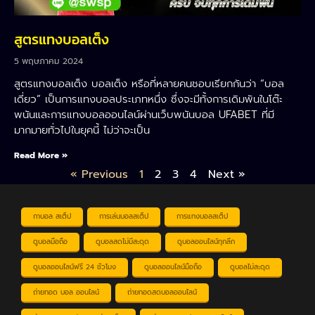
สูตรแทงบอลเต็ง
5 พฤษภาคม 2024
สูตรแทงบอลเต็ง บอลเต็ง หรือที่หลายคนชอบเรียกกันว่า “บอล
เดี่ยว” เป็นการแทงบอลประเภทหนึ่ง ซึ่งจะมีทั้งการเดิมพันในโต๊ะ
พนันและการแทงบอลออนไลน์ผ่านเว็บพนันบอล UFABET ที่มี
มากมายทั่วไปในยุคนี้ ไม่ว่าจะเป็น
Read More »
« Previous
1
2
3
4
Next »
กาบอล สเต็ป
การเล่นบอลสเต็ป
การแทงบอลสเต็ป
ดูบอลมือถือ
ดูบอลสดไม่มีสะดุด
ดูบอลออนไลน์ทุกลีก
ดูบอลออนไลน์ฟรี 24 ชั่วโมง
ดูบอลออนไลน์มือถือ
ดูบอลไม่สะดุด
ถ่ายทอด บอล ออนไลน์
ถ่ายทอดสดบอลออนไลน์