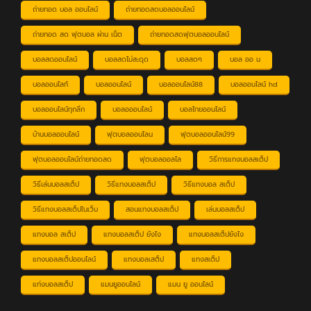
ถ่ายทอด บอล ออนไลน์
ถ่ายทอดสดบอลออนไลน์
ถ่ายทอด สด ฟุตบอล ผ่าน เน็ต
ถ่ายทอดสดฟุตบอลออนไลน์
บอลสดออนไลน์
บอลสดไม่สะดุด
บอลสดๆ
บอล ออ น
บอลออนไลท์
บอลออนไลน์
บอลออนไลน์88
บอลออนไลน์ hd
บอลออนไลน์ทุกลีก
บอลอออนไลน์
บอลไทยออนไลน์
บ้านบอลออนไลน์
ฟุตบอลออนไลน
ฟุตบอลออนไลน์99
ฟุตบอลออนไลน์ถ่ายทอดสด
ฟุตบอลออลไล
วิธีการแทงบอลสเต็ป
วิธีเล่นบอลสเต็ป
วิธีแทงบอลสเต็ป
วิธีแทงบอล สเต็ป
วิธีแทงบอลสเต็ปในเว็บ
สอนแทงบอลสเต็ป
เล่นบอลสเต็ป
แทงบอล สเต็ป
แทงบอลสเต็ป ยังไง
แทงบอลสเต็ปยังไง
แทงบอลสเต็ปออนไลน์
แทงบอลเสต็ป
แทงสเต็ป
แท่งบอลสเต็ป
แมนยูออนไลน์
แมน ยู ออนไลน์