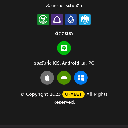
ช่องทางการฝากเงิน
ติดต่อเรา
รองรับทั้ง iOS, Android และ PC
© Copyright 2023
UFABET
All Rights
Reserved.