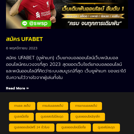
สมัคร UFABET
6 พฤศจิกายน 2023
สมัคร UFABET (ยูฟ่าเบท) เว็บแทงบอลออนไลน์เว็บพนันบอล
ออนไลน์ครบวงจรที่สุด 2023​ สุดยอดเว็บไซต์แทงบอลออนไลน์
และพนันออนไลน์ที่คิดว่าระบบสมบูรณ์ที่สุด เว็บยูฟ่าเบท ของเราได้
รับความไว้วางใจจากผู้เล่นทั้งใน
Read More »
กาบอล สเต็ป
การเล่นบอลสเต็ป
การแทงบอลสเต็ป
ดูบอลมือถือ
ดูบอลสดไม่มีสะดุด
ดูบอลออนไลน์ทุกลีก
ดูบอลออนไลน์ฟรี 24 ชั่วโมง
ดูบอลออนไลน์มือถือ
ดูบอลไม่สะดุด