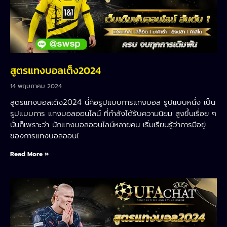
สูตรแทงบอลเต็ง2024
14 พฤษภาคม 2024
สูตรแทงบอลเต็ง2024 นี่คือรูปแบบการแทงบอล รูปแบบหนึ่ง เป็น
รูปแบบการ แทงบอลออนไลน์ ที่กำลังได้รับความนิยม สูงขึ้นเรื่อย ๆ
นั่นก็เพราะว่า นักแทงบอลออนไลน์หลายคน เริ่มเรียนรู้ว่าการมีอยู่
ของการแทงบอลออนไ
Read More »