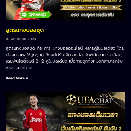
สูตรแทงบอลชุด
10 พฤษภาคม 2024
สูตรแทงบอลชุด คือ การ แทงบอลออนไลน์ หลายคู่ในบิลเดียว โดย
ต้องทายผลให้ถูกทุกคู่ จึงจะได้รับเงินรางวัล นักพนันสามารถเลือก
เดิมพันได้ตั้งแต่ 2-12 คู่ในบิลเดียว เมื่อทายถูกทั้งหมดก็สามารถรับ
เงินรางวัลได้เล
Read More »