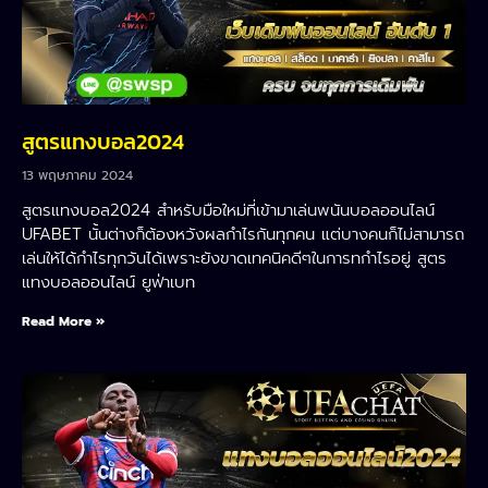
สูตรแทงบอล2024
13 พฤษภาคม 2024
สูตรแทงบอล2024 สำหรับมือใหม่ที่เข้ามาเล่นพนันบอลออนไลน์
UFABET นั้นต่างก็ต้องหวังผลกำไรกันทุกคน แต่บางคนก็ไม่สามารถ
เล่นให้ได้กำไรทุกวันได้เพราะยังขาดเทคนิคดีๆในการทกำไรอยู่ สูตร
แทงบอลออนไลน์ ยูฟ่าเบท
Read More »