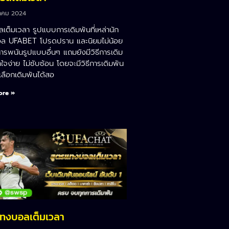
าคม 2024
ต็มเวลา รูปแบบการเดิมพันที่เหล่านัก
ล UFABET โปรดปราน และนิยมไม่น้อย
ารพนันรูปแบบอื่นๆ แถมยังมีวิธีการเดิม
ข้าใจง่าย ไม่ซับซ้อน โดยจะมีวิธีการเดิมพัน
่นเลือกเดิมพันได้สอ
ore »
แทงบอลเต็มเวลา