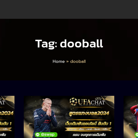
Tag: dooball
Home
»
dooball