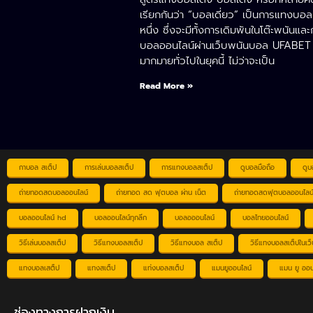
เรียกกันว่า “บอลเดี่ยว” เป็นการแทงบอ
หนึ่ง ซึ่งจะมีทั้งการเดิมพันในโต๊ะพนันแ
บอลออนไลน์ผ่านเว็บพนันบอล UFABET ที
มากมายทั่วไปในยุคนี้ ไม่ว่าจะเป็น
Read More »
กาบอล สเต็ป
การเล่นบอลสเต็ป
การแทงบอลสเต็ป
ดูบอลมือถือ
ดูบ
ถ่ายทอดสดบอลออนไลน์
ถ่ายทอด สด ฟุตบอล ผ่าน เน็ต
ถ่ายทอดสดฟุตบอลออนไลน
บอลออนไลน์ hd
บอลออนไลน์ทุกลีก
บอลอออนไลน์
บอลไทยออนไลน์
วิธีเล่นบอลสเต็ป
วิธีแทงบอลสเต็ป
วิธีแทงบอล สเต็ป
วิธีแทงบอลสเต็ปในเว็
แทงบอลเสต็ป
แทงสเต็ป
แท่งบอลสเต็ป
แมนยูออนไลน์
แมน ยู ออน
ช่องทางการฝากเงิน