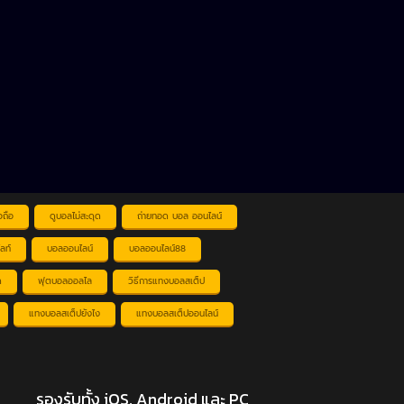
อถือ
ดูบอลไม่สะดุด
ถ่ายทอด บอล ออนไลน์
ลท์
บอลออนไลน์
บอลออนไลน์88
ด
ฟุตบอลออลไล
วิธีการแทงบอลสเต็ป
แทงบอลสเต็ปยังไง
แทงบอลสเต็ปออนไลน์
รองรับทั้ง iOS, Android และ PC