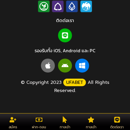
ติดต่อเรา
รองรับทั้ง iOS, Android และ PC
© Copyright 2023
UFABET
All Rights
Reserved.
สมัคร
ฝาก-ถอน
ทางเข้า
ทางเข้า
ติดต่อเรา