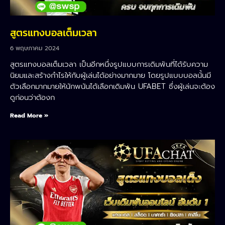
สูตรแทงบอลเต็มเวลา
6 พฤษภาคม 2024
สูตรแทงบอลเต็มเวลา เป็นอีกหนึ่งรูปแบบการเดิมพันที่ได้รับความ
นิยมและสร้างกำไรให้กับผู้เล่นได้อย่างมากมาย โดยรูปแบบบอลนั้นมี
ตัวเลือกมากมายให้นักพนันได้เลือกเดิมพัน UFABET ซึ่งผู้เล่นจะต้อง
ดูก่อนว่าต้องก
Read More »