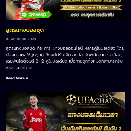
สูตรแทงบอลชุด
10 พฤษภาคม 2024
สูตรแทงบอลชุด คือ การ แทงบอลออนไลน์ หลายคู่ในบิลเดียว โดย
ต้องทายผลให้ถูกทุกคู่ จึงจะได้รับเงินรางวัล นักพนันสามารถเลือก
เดิมพันได้ตั้งแต่ 2-12 คู่ในบิลเดียว เมื่อทายถูกทั้งหมดก็สามารถรับ
เงินรางวัลได้เล
Read More »