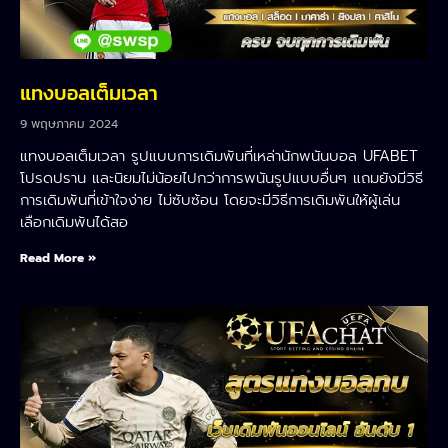
แทงบอลเต็มเวลา
9 พฤษภาคม 2024
แทงบอลเต็มเวลา รูปแบบการเดิมพันที่เหล่านักพนันบอล UFABET
โปรดปราน และนิยมไม่น้อยไปกว่าการพนันรูปแบบอื่นๆ แถมยังมีวิธี
การเดิมพันที่เข้าใจง่าย ไม่ซับซ้อน โดยจะมีวิธีการเดิมพันให้ผู้เล่น
เลือกเดิมพันได้สอ
Read More »