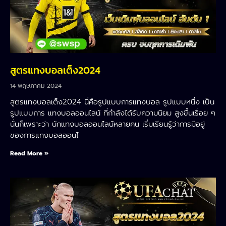
สูตรแทงบอลเต็ง2024
14 พฤษภาคม 2024
สูตรแทงบอลเต็ง2024 นี่คือรูปแบบการแทงบอล รูปแบบหนึ่ง เป็น
รูปแบบการ แทงบอลออนไลน์ ที่กำลังได้รับความนิยม สูงขึ้นเรื่อย ๆ
นั่นก็เพราะว่า นักแทงบอลออนไลน์หลายคน เริ่มเรียนรู้ว่าการมีอยู่
ของการแทงบอลออนไ
Read More »