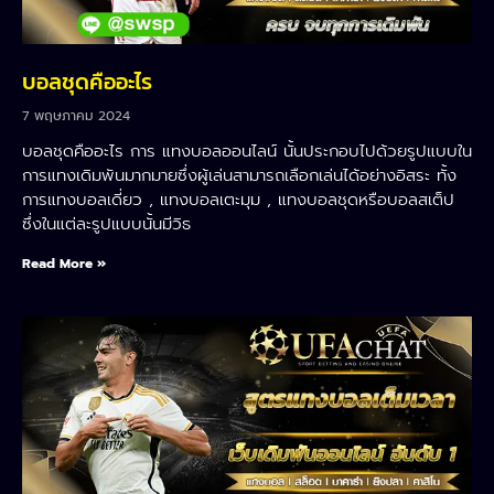
บอลชุดคืออะไร
7 พฤษภาคม 2024
บอลชุดคืออะไร การ แทงบอลออนไลน์ นั้นประกอบไปด้วยรูปแบบใน
การแทงเดิมพันมากมายซึ่งผู้เล่นสามารถเลือกเล่นได้อย่างอิสระ ทั้ง
การแทงบอลเดี่ยว , แทงบอลเตะมุม , แทงบอลชุดหรือบอลสเต็ป
ซึ่งในแต่ละรูปแบบนั้นมีวิธ
Read More »