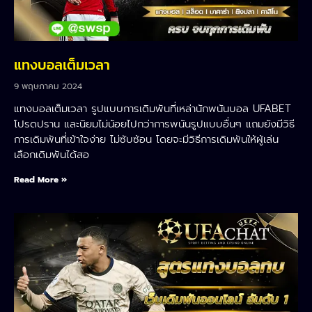
แทงบอลเต็มเวลา
9 พฤษภาคม 2024
แทงบอลเต็มเวลา รูปแบบการเดิมพันที่เหล่านักพนันบอล UFABET
โปรดปราน และนิยมไม่น้อยไปกว่าการพนันรูปแบบอื่นๆ แถมยังมีวิธี
การเดิมพันที่เข้าใจง่าย ไม่ซับซ้อน โดยจะมีวิธีการเดิมพันให้ผู้เล่น
เลือกเดิมพันได้สอ
Read More »