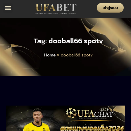
เข้าสู่ระบบ
Tag: dooball66 spotv
Home
»
dooball66 spotv