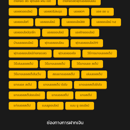
ถ่ายทอด สด ฟุตบอล ผ่าน เน็ต
ถ่ายทอดสดฟุตบอลออนไลน์
บอลสดออนไลน์
บอลสดไม่สะดุด
บอลสดๆ
บอล ออ น
บอลออนไลท์
บอลออนไลน์
บอลออนไลน์88
บอลออนไลน์ hd
บอลออนไลน์ทุกลีก
บอลอออนไลน์
บอลไทยออนไลน์
บ้านบอลออนไลน์
ฟุตบอลออนไลน
ฟุตบอลออนไลน์99
ฟุตบอลออนไลน์ถ่ายทอดสด
ฟุตบอลออลไล
วิธีการแทงบอลสเต็ป
วิธีเล่นบอลสเต็ป
วิธีแทงบอลสเต็ป
วิธีแทงบอล สเต็ป
วิธีแทงบอลสเต็ปในเว็บ
สอนแทงบอลสเต็ป
เล่นบอลสเต็ป
แทงบอล สเต็ป
แทงบอลสเต็ป ยังไง
แทงบอลสเต็ปยังไง
แทงบอลสเต็ปออนไลน์
แทงบอลเสต็ป
แทงสเต็ป
แท่งบอลสเต็ป
แมนยูออนไลน์
แมน ยู ออนไลน์
ช่องทางการฝากเงิน