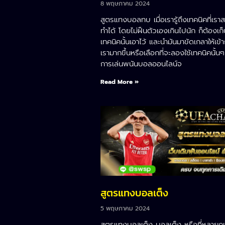
8 พฤษภาคม 2024
สูตรแทงบอลทบ เมื่อเรารู้ถึงเทคนิคที่เรา
ทำได้ โดยไม่ฝืนตัวเองเกินไปนัก ก็ต้องเก
เทคนิคนั้นเอาไว้ และนำมันมาขัดเกลาให้เข้า
เรามากขึ้นหรือเลือกที่จะลองใช้เทคนิคนั้นๆ
การเล่นพนันบอลออนไลน์จ
Read More »
สูตรแทงบอลเต็ง
5 พฤษภาคม 2024
สูตรแทงบอลเต็ง บอลเต็ง หรือที่หลาย