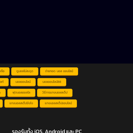
อถือ
ดูบอลไม่สะดุด
ถ่ายทอด บอล ออนไลน์
ลท์
บอลออนไลน์
บอลออนไลน์88
ด
ฟุตบอลออลไล
วิธีการแทงบอลสเต็ป
แทงบอลสเต็ปยังไง
แทงบอลสเต็ปออนไลน์
รองรับทั้ง iOS, Android และ PC