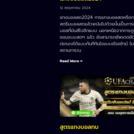
12 พฤษภาคม 2024
แทงบอลสด2024 การแทงบอลสดหรือกา
สตรีมบอลสดแล้วพนันไปด้วยนั้นเป็นกา
บอลที่มันส์ไปอีกแบบ นอกเหนือจากการดูนั
ชอบแบบสดๆ แล้ว ยังสามารถอัพเดตอั
ต่อรองได้แบบทันทีทันใจแบบเรียลไทม์ ไม่
สถานการณ
Read More »
สูตรแทงบอลทบ