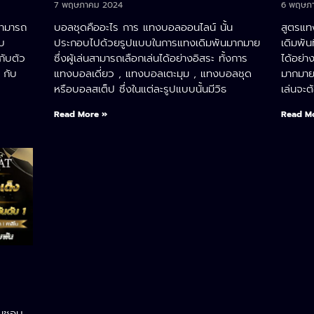
7 พฤษภาคม 2024
6 พฤษภ
สามารถ
บอลชุดคืออะไร การ แทงบอลออนไลน์ นั้น
สูตรแท
็บ
ประกอบไปด้วยรูปแบบในการแทงเดิมพันมากมาย
เดิมพัน
กับตัว
ซึ่งผู้เล่นสามารถเลือกเล่นได้อย่างอิสระ ทั้งการ
ได้อย่
 กับ
แทงบอลเดี่ยว , แทงบอลเตะมุม , แทงบอลชุด
มากมายใ
หรือบอลสเต็ป ซึ่งในแต่ละรูปแบบนั้นมีวิธ
เล่นจะต
Read More »
Read M
คนชอบ