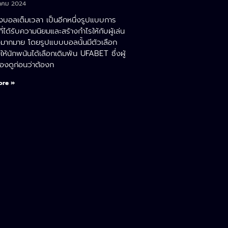
าคม 2024
งบอลเต็มเวลา เป็นอีกหนึ่งรูปแบบการ
ที่ได้รับความนิยมและสร้างกำไรให้กับผู้เล่น
างมากมาย โดยรูปแบบบอลนั้นมีตัวเลือก
ห้นักพนันได้เลือกเดิมพัน UFABET ซึ่งผู้
้องดูก่อนว่าต้องก
ore »