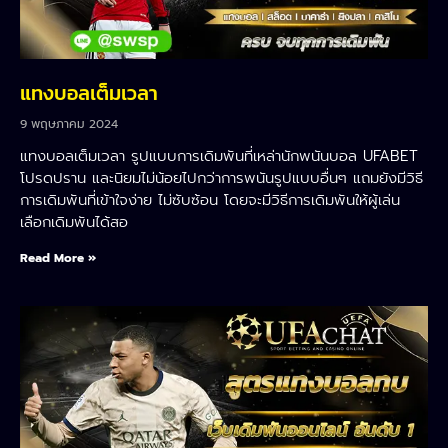
แทงบอลเต็มเวลา
9 พฤษภาคม 2024
แทงบอลเต็มเวลา รูปแบบการเดิมพันที่เหล่านักพนันบอล UFABET
โปรดปราน และนิยมไม่น้อยไปกว่าการพนันรูปแบบอื่นๆ แถมยังมีวิธี
การเดิมพันที่เข้าใจง่าย ไม่ซับซ้อน โดยจะมีวิธีการเดิมพันให้ผู้เล่น
เลือกเดิมพันได้สอ
Read More »