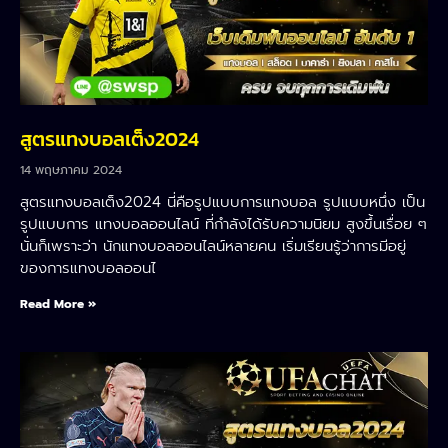
สูตรแทงบอลเต็ง2024
14 พฤษภาคม 2024
สูตรแทงบอลเต็ง2024 นี่คือรูปแบบการแทงบอล รูปแบบหนึ่ง เป็น
รูปแบบการ แทงบอลออนไลน์ ที่กำลังได้รับความนิยม สูงขึ้นเรื่อย ๆ
นั่นก็เพราะว่า นักแทงบอลออนไลน์หลายคน เริ่มเรียนรู้ว่าการมีอยู่
ของการแทงบอลออนไ
Read More »