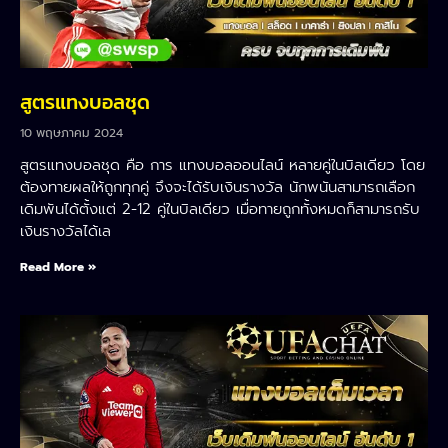
สูตรแทงบอลชุด
10 พฤษภาคม 2024
สูตรแทงบอลชุด คือ การ แทงบอลออนไลน์ หลายคู่ในบิลเดียว โดย
ต้องทายผลให้ถูกทุกคู่ จึงจะได้รับเงินรางวัล นักพนันสามารถเลือก
เดิมพันได้ตั้งแต่ 2-12 คู่ในบิลเดียว เมื่อทายถูกทั้งหมดก็สามารถรับ
เงินรางวัลได้เล
Read More »