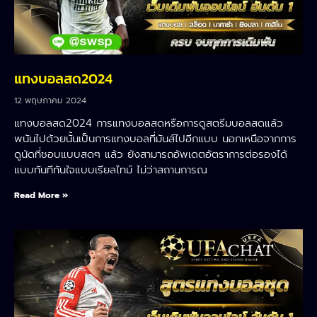
แทงบอลสด2024
12 พฤษภาคม 2024
แทงบอลสด2024 การแทงบอลสดหรือการดูสตรีมบอลสดแล้ว
พนันไปด้วยนั้นเป็นการแทงบอลที่มันส์ไปอีกแบบ นอกเหนือจากการ
ดูนัดที่ชอบแบบสดๆ แล้ว ยังสามารถอัพเดตอัตราการต่อรองได้
แบบทันทีทันใจแบบเรียลไทม์ ไม่ว่าสถานการณ
Read More »