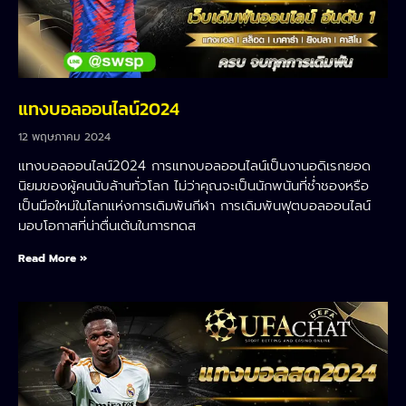
แทงบอลออนไลน์2024
12 พฤษภาคม 2024
แทงบอลออนไลน์2024 การแทงบอลออนไลน์เป็นงานอดิเรกยอด
นิยมของผู้คนนับล้านทั่วโลก ไม่ว่าคุณจะเป็นนักพนันที่ช่ำชองหรือ
เป็นมือใหม่ในโลกแห่งการเดิมพันกีฬา การเดิมพันฟุตบอลออนไลน์
มอบโอกาสที่น่าตื่นเต้นในการทดส
Read More »