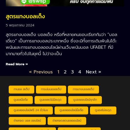
สูตรแทงบอลเต็ง
5 พฤษภาคม 2024
สูตรแทงบอลเต็ง บอลเต็ง หรือที่หลายคนชอบเรียกกันว่า “บอล
เดี่ยว” เป็นการแทงบอลประเภทหนึ่ง ซึ่งจะมีทั้งการเดิมพันในโต๊ะ
พนันและการแทงบอลออนไลน์ผ่านเว็บพนันบอล UFABET ที่มี
มากมายทั่วไปในยุคนี้ ไม่ว่าจะเป็น
Read More »
« Previous
1
2
3
4
Next »
กาบอล สเต็ป
การเล่นบอลสเต็ป
การแทงบอลสเต็ป
ดูบอลมือถือ
ดูบอลสดไม่มีสะดุด
ดูบอลออนไลน์ทุกลีก
ดูบอลออนไลน์ฟรี 24 ชั่วโมง
ดูบอลออนไลน์มือถือ
ดูบอลไม่สะดุด
ถ่ายทอด บอล ออนไลน์
ถ่ายทอดสดบอลออนไลน์