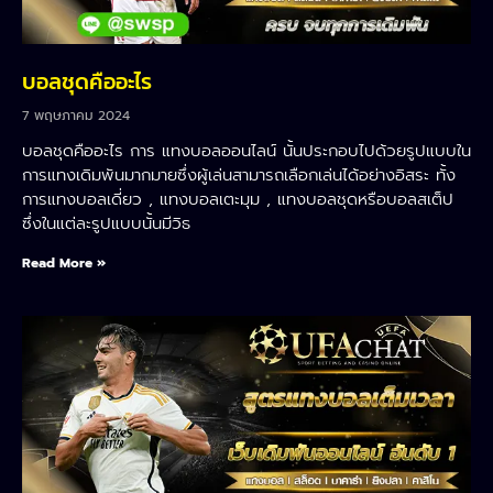
บอลชุดคืออะไร
7 พฤษภาคม 2024
บอลชุดคืออะไร การ แทงบอลออนไลน์ นั้นประกอบไปด้วยรูปแบบใน
การแทงเดิมพันมากมายซึ่งผู้เล่นสามารถเลือกเล่นได้อย่างอิสระ ทั้ง
การแทงบอลเดี่ยว , แทงบอลเตะมุม , แทงบอลชุดหรือบอลสเต็ป
ซึ่งในแต่ละรูปแบบนั้นมีวิธ
Read More »