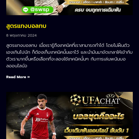
สูตรแทงบอลทบ
8 พฤษภาคม 2024
สูตรแทงบอลทบ เมื่อเรารู้ถึงเทคนิคที่เราสามารถทำได้ โดยไม่ฝืนตัว
เองเกินไปนัก ก็ต้องเก็บเทคนิคนั้นเอาไว้ และนำมันมาขัดเกลาให้เข้ากับ
ตัวเรามากขึ้นหรือเลือกที่จะลองใช้เทคนิคนั้นๆ กับการเล่นพนันบอ
ลออนไลน์จ
Read More »