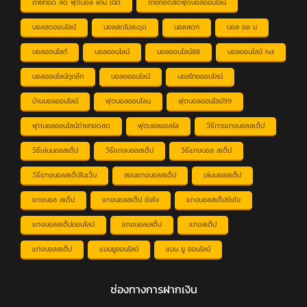
ถ่ายทอด สด ฟุตบอล ผ่าน เน็ต
ถ่ายทอดสดฟุตบอลออนไลน์
บอลสดออนไลน์
บอลสดไม่สะดุด
บอลสดๆ
บอล ออ น
บอลออนไลท์
บอลออนไลน์
บอลออนไลน์88
บอลออนไลน์ hd
บอลออนไลน์ทุกลีก
บอลอออนไลน์
บอลไทยออนไลน์
บ้านบอลออนไลน์
ฟุตบอลออนไลน
ฟุตบอลออนไลน์99
ฟุตบอลออนไลน์ถ่ายทอดสด
ฟุตบอลออลไล
วิธีการแทงบอลสเต็ป
วิธีเล่นบอลสเต็ป
วิธีแทงบอลสเต็ป
วิธีแทงบอล สเต็ป
วิธีแทงบอลสเต็ปในเว็บ
สอนแทงบอลสเต็ป
เล่นบอลสเต็ป
แทงบอล สเต็ป
แทงบอลสเต็ป ยังไง
แทงบอลสเต็ปยังไง
แทงบอลสเต็ปออนไลน์
แทงบอลเสต็ป
แทงสเต็ป
แท่งบอลสเต็ป
แมนยูออนไลน์
แมน ยู ออนไลน์
ช่องทางการฝากเงิน