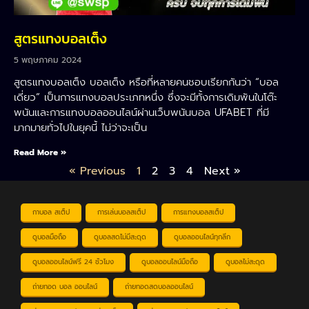
สูตรแทงบอลเต็ง
5 พฤษภาคม 2024
สูตรแทงบอลเต็ง บอลเต็ง หรือที่หลายคนชอบเรียกกันว่า “บอล
เดี่ยว” เป็นการแทงบอลประเภทหนึ่ง ซึ่งจะมีทั้งการเดิมพันในโต๊ะ
พนันและการแทงบอลออนไลน์ผ่านเว็บพนันบอล UFABET ที่มี
มากมายทั่วไปในยุคนี้ ไม่ว่าจะเป็น
Read More »
« Previous
1
2
3
4
Next »
กาบอล สเต็ป
การเล่นบอลสเต็ป
การแทงบอลสเต็ป
ดูบอลมือถือ
ดูบอลสดไม่มีสะดุด
ดูบอลออนไลน์ทุกลีก
ดูบอลออนไลน์ฟรี 24 ชั่วโมง
ดูบอลออนไลน์มือถือ
ดูบอลไม่สะดุด
ถ่ายทอด บอล ออนไลน์
ถ่ายทอดสดบอลออนไลน์