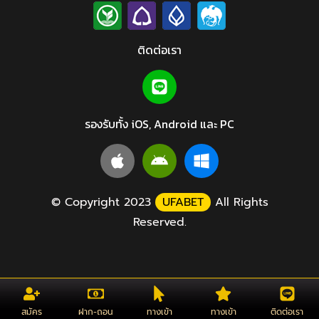
ติดต่อเรา
รองรับทั้ง iOS, Android และ PC
© Copyright 2023
UFABET
All Rights
Reserved.
สมัคร
ฝาก-ถอน
ทางเข้า
ทางเข้า
ติดต่อเรา