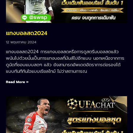
แทงบอลสด2024
12 พฤษภาคม 2024
แทงบอลสด2024 การแทงบอลสดหรือการดูสตรีมบอลสดแล้ว
พนันไปด้วยนั้นเป็นการแทงบอลที่มันส์ไปอีกแบบ นอกเหนือจากการ
ดูนัดที่ชอบแบบสดๆ แล้ว ยังสามารถอัพเดตอัตราการต่อรองได้
แบบทันทีทันใจแบบเรียลไทม์ ไม่ว่าสถานการณ
Read More »