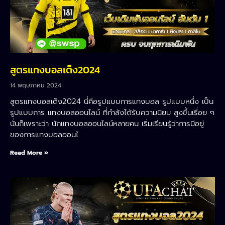
สูตรแทงบอลเต็ง2024
14 พฤษภาคม 2024
สูตรแทงบอลเต็ง2024 นี่คือรูปแบบการแทงบอล รูปแบบหนึ่ง เป็น
รูปแบบการ แทงบอลออนไลน์ ที่กำลังได้รับความนิยม สูงขึ้นเรื่อย ๆ
นั่นก็เพราะว่า นักแทงบอลออนไลน์หลายคน เริ่มเรียนรู้ว่าการมีอยู่
ของการแทงบอลออนไ
Read More »