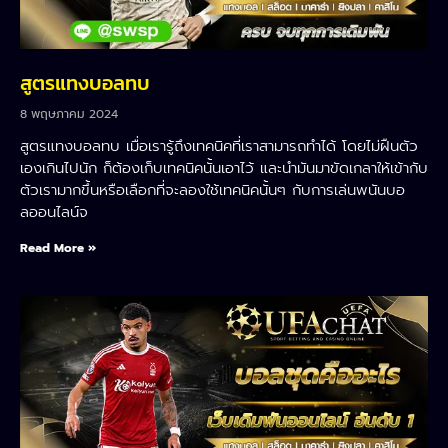
สูตรแทงบอลทบ
8 พฤษภาคม 2024
สูตรแทงบอลทบ เมื่อเรารู้ถึงเทคนิคที่เราสามารถทำได้ โดยไม่ฝืนตัว
เองเกินไปนัก ก็ต้องเก็บเทคนิคนั้นเอาไว้ และนำมันมาขัดเกลาให้เข้ากับ
ตัวเรามากขึ้นหรือเลือกที่จะลองใช้เทคนิคนั้นๆ กับการเล่นพนันบอ
ลออนไลน์จ
Read More »