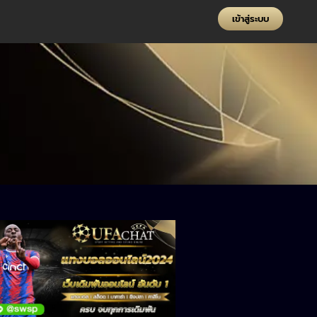
เข้าสู่ระบบ