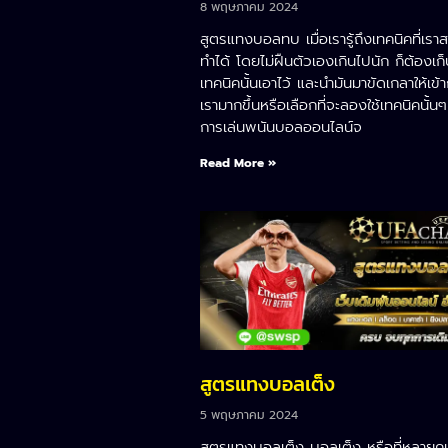
8 พฤษภาคม 2024
สูตรแทงบอลทบ เมื่อเรารู้ถึงเทคนิคที่เรา
ทำได้ โดยไม่ฝืนตัวเองเกินไปนัก ก็ต้องเก
เทคนิคนั้นเอาไว้ และนำมันมาขัดเกลาให้เข้า
เรามากขึ้นหรือเลือกที่จะลองใช้เทคนิคนั้นๆ
การเล่นพนันบอลออนไลน์จ
Read More »
สูตรแทงบอลเต็ง
5 พฤษภาคม 2024
สูตรแทงบอลเต็ง บอลเต็ง หรือที่หลาย