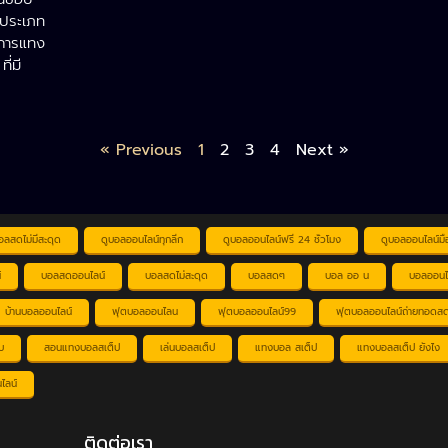
ลประเภท
ละการแทง
่มี
« Previous
1
2
3
4
Next »
อลสดไม่มีสะดุด
ดูบอลออนไลน์ทุกลีก
ดูบอลออนไลน์ฟรี 24 ชั่วโมง
ดูบอลออนไลน์มื
์
บอลสดออนไลน์
บอลสดไม่สะดุด
บอลสดๆ
บอล ออ น
บอลออนไ
บ้านบอลออนไลน์
ฟุตบอลออนไลน
ฟุตบอลออนไลน์99
ฟุตบอลออนไลน์ถ่ายทอดส
บ
สอนแทงบอลสเต็ป
เล่นบอลสเต็ป
แทงบอล สเต็ป
แทงบอลสเต็ป ยังไง
ไลน์
ติดต่อเรา