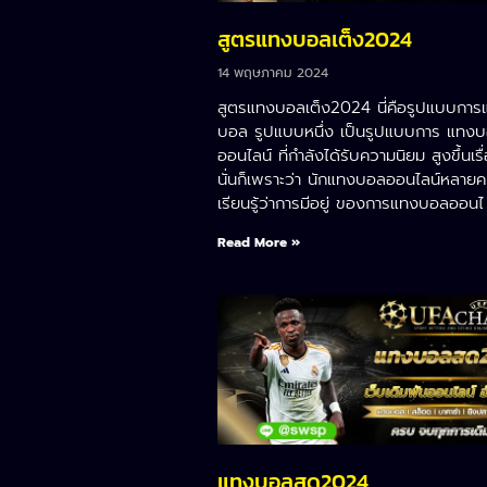
สูตรแทงบอลเต็ง2024
14 พฤษภาคม 2024
สูตรแทงบอลเต็ง2024 นี่คือรูปแบบการ
บอล รูปแบบหนึ่ง เป็นรูปแบบการ แทง
ออนไลน์ ที่กำลังได้รับความนิยม สูงขึ้นเรื
นั่นก็เพราะว่า นักแทงบอลออนไลน์หลายคน
เรียนรู้ว่าการมีอยู่ ของการแทงบอลออนไ
Read More »
แทงบอลสด2024