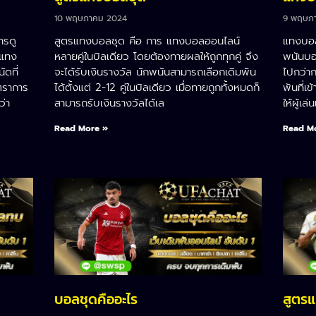
10 พฤษภาคม 2024
9 พฤษภ
รดู
สูตรแทงบอลชุด คือ การ แทงบอลออนไลน์
แทงบอลเ
รแทง
หลายคู่ในบิลเดียว โดยต้องทายผลให้ถูกทุกคู่ จึง
พนันบอ
ดที่
จะได้รับเงินรางวัล นักพนันสามารถเลือกเดิมพัน
ไปกว่าก
ตราการ
ได้ตั้งแต่ 2-12 คู่ในบิลเดียว เมื่อทายถูกทั้งหมดก็
พันที่เ
ว่า
สามารถรับเงินรางวัลได้เล
ให้ผู้เล
Read More »
Read M
บอลชุดคืออะไร
สูตร