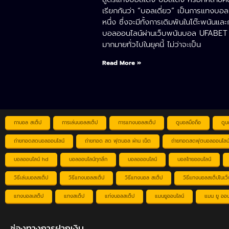
เรียกกันว่า “บอลเดี่ยว” เป็นการแทงบอ
หนึ่ง ซึ่งจะมีทั้งการเดิมพันในโต๊ะพนันแ
บอลออนไลน์ผ่านเว็บพนันบอล UFABET ที
มากมายทั่วไปในยุคนี้ ไม่ว่าจะเป็น
Read More »
กาบอล สเต็ป
การเล่นบอลสเต็ป
การแทงบอลสเต็ป
ดูบอลมือถือ
ดูบ
ถ่ายทอดสดบอลออนไลน์
ถ่ายทอด สด ฟุตบอล ผ่าน เน็ต
ถ่ายทอดสดฟุตบอลออนไลน
บอลออนไลน์ hd
บอลออนไลน์ทุกลีก
บอลอออนไลน์
บอลไทยออนไลน์
วิธีเล่นบอลสเต็ป
วิธีแทงบอลสเต็ป
วิธีแทงบอล สเต็ป
วิธีแทงบอลสเต็ปในเว็
แทงบอลเสต็ป
แทงสเต็ป
แท่งบอลสเต็ป
แมนยูออนไลน์
แมน ยู ออน
ช่องทางการฝากเงิน