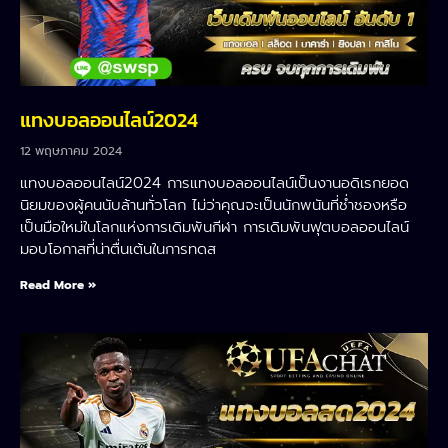
แทงบอลออนไลน์2024
12 พฤษภาคม 2024
แทงบอลออนไลน์2024 การแทงบอลออนไลน์เป็นงานอดิเรกยอด
นิยมของผู้คนนับล้านทั่วโลก ไม่ว่าคุณจะเป็นนักพนันที่ช่ำชองหรือ
เป็นมือใหม่ในโลกแห่งการเดิมพันกีฬา การเดิมพันฟุตบอลออนไลน์
มอบโอกาสที่น่าตื่นเต้นในการทดส
Read More »