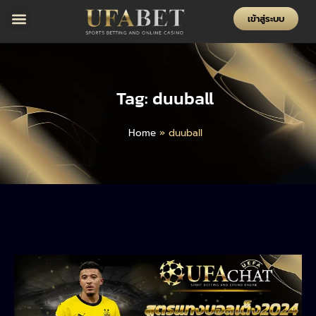
เข้าสู่ระบบ
Tag: duuball
Home
»
duuball