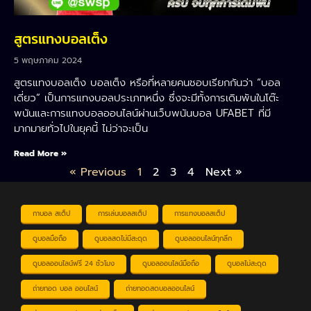
สูตรแทงบอลเต็ง
5 พฤษภาคม 2024
สูตรแทงบอลเต็ง บอลเต็ง หรือที่หลายคนชอบเรียกกันว่า “บอล
เดี่ยว” เป็นการแทงบอลประเภทหนึ่ง ซึ่งจะมีทั้งการเดิมพันในโต๊ะ
พนันและการแทงบอลออนไลน์ผ่านเว็บพนันบอล UFABET ที่มี
มากมายทั่วไปในยุคนี้ ไม่ว่าจะเป็น
Read More »
« Previous
1
2
3
4
Next »
กาบอล สเต็ป
การเล่นบอลสเต็ป
การแทงบอลสเต็ป
ดูบอลมือถือ
ดูบอลสดไม่มีสะดุด
ดูบอลออนไลน์ทุกลีก
ดูบอลออนไลน์ฟรี 24 ชั่วโมง
ดูบอลออนไลน์มือถือ
ดูบอลไม่สะดุด
ถ่ายทอด บอล ออนไลน์
ถ่ายทอดสดบอลออนไลน์