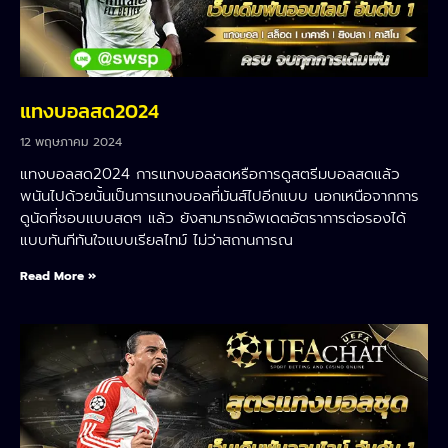
แทงบอลสด2024
12 พฤษภาคม 2024
แทงบอลสด2024 การแทงบอลสดหรือการดูสตรีมบอลสดแล้ว
พนันไปด้วยนั้นเป็นการแทงบอลที่มันส์ไปอีกแบบ นอกเหนือจากการ
ดูนัดที่ชอบแบบสดๆ แล้ว ยังสามารถอัพเดตอัตราการต่อรองได้
แบบทันทีทันใจแบบเรียลไทม์ ไม่ว่าสถานการณ
Read More »