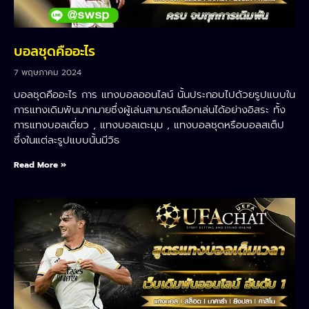
บอลชุดคืออะไร
7 พฤษภาคม 2024
บอลชุดคืออะไร การ แทงบอลออนไลน์ นั้นประกอบไปด้วยรูปแบบใน
การแทงเดิมพันมากมายซึ่งผู้เล่นสามารถเลือกเล่นได้อย่างอิสระ ทั้ง
การแทงบอลเดี่ยว , แทงบอลเตะมุม , แทงบอลชุดหรือบอลสเต็ป
ซึ่งในแต่ละรูปแบบนั้นมีวิธ
Read More »