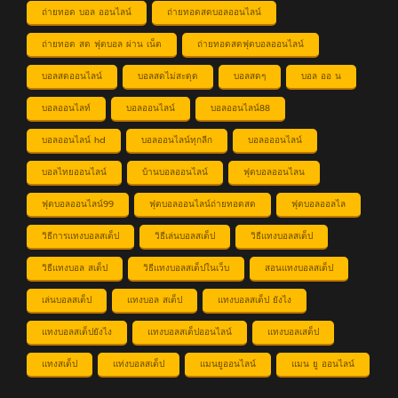
ถ่ายทอด บอล ออนไลน์
ถ่ายทอดสดบอลออนไลน์
ถ่ายทอด สด ฟุตบอล ผ่าน เน็ต
ถ่ายทอดสดฟุตบอลออนไลน์
บอลสดออนไลน์
บอลสดไม่สะดุด
บอลสดๆ
บอล ออ น
บอลออนไลท์
บอลออนไลน์
บอลออนไลน์88
บอลออนไลน์ hd
บอลออนไลน์ทุกลีก
บอลอออนไลน์
บอลไทยออนไลน์
บ้านบอลออนไลน์
ฟุตบอลออนไลน
ฟุตบอลออนไลน์99
ฟุตบอลออนไลน์ถ่ายทอดสด
ฟุตบอลออลไล
วิธีการแทงบอลสเต็ป
วิธีเล่นบอลสเต็ป
วิธีแทงบอลสเต็ป
วิธีแทงบอล สเต็ป
วิธีแทงบอลสเต็ปในเว็บ
สอนแทงบอลสเต็ป
เล่นบอลสเต็ป
แทงบอล สเต็ป
แทงบอลสเต็ป ยังไง
แทงบอลสเต็ปยังไง
แทงบอลสเต็ปออนไลน์
แทงบอลเสต็ป
แทงสเต็ป
แท่งบอลสเต็ป
แมนยูออนไลน์
แมน ยู ออนไลน์