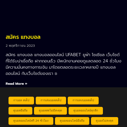
สมัคร แทงบอล
2 พฤศจิกายน 2023
สมัคร แทงบอล แทงบอลออนไลน์ UFABET ยูฟ่า โซเซียล เว็บไซต์
ที่ได้รับน่าเชื่อถือ ฝากถอนเร็ว มีพนักงานคอยดูแลตลอด 24 ชั่วโมง
มีความมั่นคงทางการเงิน มาโดยตลอดระยะเวลาหลายปี แทงบอล
ออนไลน์ กับเว็บไซต์ของเรา ซ
Read More »
กาบอล สเต็ป
การเล่นบอลสเต็ป
การแทงบอลสเต็ป
ดูบอลมือถือ
ดูบอลสดไม่มีสะดุด
ดูบอลออนไลน์ทุกลีก
ดูบอลออนไลน์ฟรี 24 ชั่วโมง
ดูบอลออนไลน์มือถือ
ดูบอลไม่สะดุด