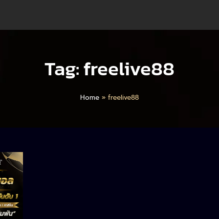
Tag: freelive88
Home
»
freelive88