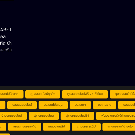
UFABET
บอล
อทีจะนำ
ผลหรือ
อลสดไม่มีสะดุด
ดูบอลออนไลน์ทุกลีก
ดูบอลออนไลน์ฟรี 24 ชั่วโมง
ดูบอลออนไลน์มื
์
บอลสดออนไลน์
บอลสดไม่สะดุด
บอลสดๆ
บอล ออ น
บอลออนไ
บ้านบอลออนไลน์
ฟุตบอลออนไลน
ฟุตบอลออนไลน์99
ฟุตบอลออนไลน์ถ่ายทอดส
บ
สอนแทงบอลสเต็ป
เล่นบอลสเต็ป
แทงบอล สเต็ป
แทงบอลสเต็ป ยังไง