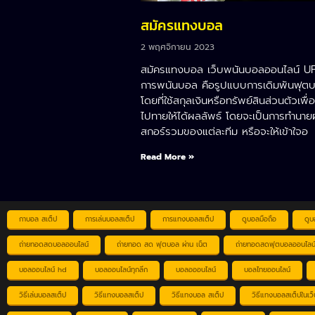
สมัครแทงบอล
2 พฤศจิกายน 2023
สมัครแทงบอล เว็บพนันบอลออนไลน์ 
การพนันบอล คือรูปแบบการเดิมพันฟุต
โดยที่ใช้สกุลเงินหรือทรัพย์สินส่วนตัวเพื่
ไปทายให้ได้ผลลัพธ์ โดยจะเป็นการทำนาย
สกอร์รวมของแต่ละทีม หรือจะให้เข้าใจอ
Read More »
กาบอล สเต็ป
การเล่นบอลสเต็ป
การแทงบอลสเต็ป
ดูบอลมือถือ
ดูบ
ถ่ายทอดสดบอลออนไลน์
ถ่ายทอด สด ฟุตบอล ผ่าน เน็ต
ถ่ายทอดสดฟุตบอลออนไลน
บอลออนไลน์ hd
บอลออนไลน์ทุกลีก
บอลอออนไลน์
บอลไทยออนไลน์
วิธีเล่นบอลสเต็ป
วิธีแทงบอลสเต็ป
วิธีแทงบอล สเต็ป
วิธีแทงบอลสเต็ปในเว็