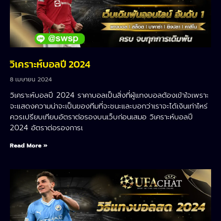
วิเคราะห์บอลปี 2024
8 เมษายน 2024
วิเคราะห์บอลปี 2024 ราคาบอลเป็นสิ่งที่ผู้แทงบอลต้องเข้าใจเพราะ
จะแสดงความน่าจะเป็นของทีมที่จะชนะและบอกว่าเราจะได้เงินเท่าไหร่
ควรเปรียบเทียบอัตราต่อรองบนเว็บก่อนเสมอ วิเคราะห์บอลปี
2024 อัตราต่อรองการเ
Read More »