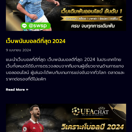
เว็บพนันบอลดีที่สุด 2024
9 เมษายน 2024
แนะนำเว็บบอลที่ดีที่สุด เว็บพนันบอลดีที่สุด 2024 ในประเทศไทย
เว็บทั้งหมดได้รับการตรวจสอบจากทีมงานผู้เชี่ยวชาญด้านการแทง
บอลออนไลน์ ผู้เล่นจะได้พบกับเกมการแข่งขันจากทั่วโลก ตลาดและ
ราคาต่อรองที่ดีไม่แพ้ท
Read More »