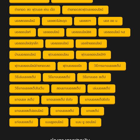
ถ่ายทอด สด ฟุตบอล ผ่าน เน็ต
ถ่ายทอดสดฟุตบอลออนไลน์
บอลสดออนไลน์
บอลสดไม่สะดุด
บอลสดๆ
บอล ออ น
บอลออนไลท์
บอลออนไลน์
บอลออนไลน์88
บอลออนไลน์ hd
บอลออนไลน์ทุกลีก
บอลอออนไลน์
บอลไทยออนไลน์
บ้านบอลออนไลน์
ฟุตบอลออนไลน
ฟุตบอลออนไลน์99
ฟุตบอลออนไลน์ถ่ายทอดสด
ฟุตบอลออลไล
วิธีการแทงบอลสเต็ป
วิธีเล่นบอลสเต็ป
วิธีแทงบอลสเต็ป
วิธีแทงบอล สเต็ป
วิธีแทงบอลสเต็ปในเว็บ
สอนแทงบอลสเต็ป
เล่นบอลสเต็ป
แทงบอล สเต็ป
แทงบอลสเต็ป ยังไง
แทงบอลสเต็ปยังไง
แทงบอลสเต็ปออนไลน์
แทงบอลเสต็ป
แทงสเต็ป
แท่งบอลสเต็ป
แมนยูออนไลน์
แมน ยู ออนไลน์