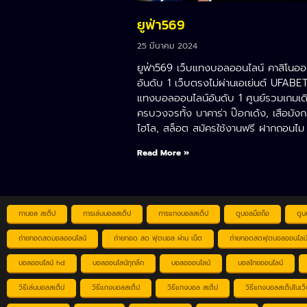
ยูฟ่า569
25 มีนาคม 2024
ยูฟ่า569 เว็บแทงบอลออนไลน์ คาสิโนออ
อันดับ 1 เว็บตรงไม่ผ่านเอเย่นต์ UFABET
แทงบอลออนไลน์อันดับ 1 ศูนย์รวมเกมเด
ครบวงจรทั้ง บาคาร่า ป๊อกเด้ง, เสือมังก
ไฮโล, สล็อต สมัครใช้งานฟรี ฝากถอนไม
Read More »
กาบอล สเต็ป
การเล่นบอลสเต็ป
การแทงบอลสเต็ป
ดูบอลมือถือ
ดูบ
ถ่ายทอดสดบอลออนไลน์
ถ่ายทอด สด ฟุตบอล ผ่าน เน็ต
ถ่ายทอดสดฟุตบอลออนไลน
บอลออนไลน์ hd
บอลออนไลน์ทุกลีก
บอลอออนไลน์
บอลไทยออนไลน์
วิธีเล่นบอลสเต็ป
วิธีแทงบอลสเต็ป
วิธีแทงบอล สเต็ป
วิธีแทงบอลสเต็ปในเว็