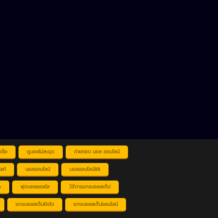
อถือ
ดูบอลไม่สะดุด
ถ่ายทอด บอล ออนไลน์
ลท์
บอลออนไลน์
บอลออนไลน์88
ด
ฟุตบอลออลไล
วิธีการแทงบอลสเต็ป
แทงบอลสเต็ปยังไง
แทงบอลสเต็ปออนไลน์