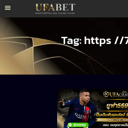
Tag: https /