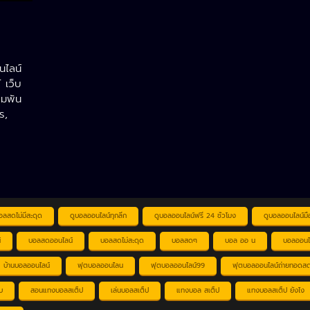
นไลน์
 เว็บ
ิมพัน
ร,
อลสดไม่มีสะดุด
ดูบอลออนไลน์ทุกลีก
ดูบอลออนไลน์ฟรี 24 ชั่วโมง
ดูบอลออนไลน์มื
์
บอลสดออนไลน์
บอลสดไม่สะดุด
บอลสดๆ
บอล ออ น
บอลออนไ
บ้านบอลออนไลน์
ฟุตบอลออนไลน
ฟุตบอลออนไลน์99
ฟุตบอลออนไลน์ถ่ายทอดส
บ
สอนแทงบอลสเต็ป
เล่นบอลสเต็ป
แทงบอล สเต็ป
แทงบอลสเต็ป ยังไง