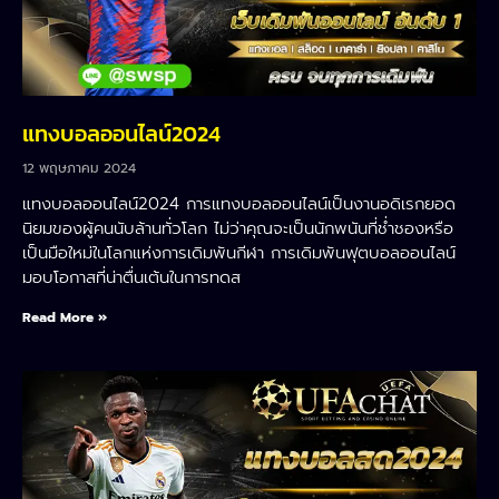
แทงบอลออนไลน์2024
12 พฤษภาคม 2024
แทงบอลออนไลน์2024 การแทงบอลออนไลน์เป็นงานอดิเรกยอด
นิยมของผู้คนนับล้านทั่วโลก ไม่ว่าคุณจะเป็นนักพนันที่ช่ำชองหรือ
เป็นมือใหม่ในโลกแห่งการเดิมพันกีฬา การเดิมพันฟุตบอลออนไลน์
มอบโอกาสที่น่าตื่นเต้นในการทดส
Read More »