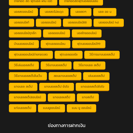
ถ่ายทอด สด ฟุตบอล ผ่าน เน็ต
ถ่ายทอดสดฟุตบอลออนไลน์
บอลสดออนไลน์
บอลสดไม่สะดุด
บอลสดๆ
บอล ออ น
บอลออนไลท์
บอลออนไลน์
บอลออนไลน์88
บอลออนไลน์ hd
บอลออนไลน์ทุกลีก
บอลอออนไลน์
บอลไทยออนไลน์
บ้านบอลออนไลน์
ฟุตบอลออนไลน
ฟุตบอลออนไลน์99
ฟุตบอลออนไลน์ถ่ายทอดสด
ฟุตบอลออลไล
วิธีการแทงบอลสเต็ป
วิธีเล่นบอลสเต็ป
วิธีแทงบอลสเต็ป
วิธีแทงบอล สเต็ป
วิธีแทงบอลสเต็ปในเว็บ
สอนแทงบอลสเต็ป
เล่นบอลสเต็ป
แทงบอล สเต็ป
แทงบอลสเต็ป ยังไง
แทงบอลสเต็ปยังไง
แทงบอลสเต็ปออนไลน์
แทงบอลเสต็ป
แทงสเต็ป
แท่งบอลสเต็ป
แมนยูออนไลน์
แมน ยู ออนไลน์
ช่องทางการฝากเงิน