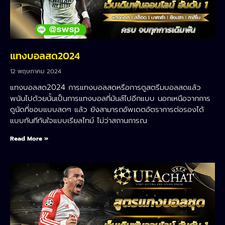
แทงบอลสด2024
12 พฤษภาคม 2024
แทงบอลสด2024 การแทงบอลสดหรือการดูสตรีมบอลสดแล้ว
พนันไปด้วยนั้นเป็นการแทงบอลที่มันส์ไปอีกแบบ นอกเหนือจากการ
ดูนัดที่ชอบแบบสดๆ แล้ว ยังสามารถอัพเดตอัตราการต่อรองได้
แบบทันทีทันใจแบบเรียลไทม์ ไม่ว่าสถานการณ
Read More »