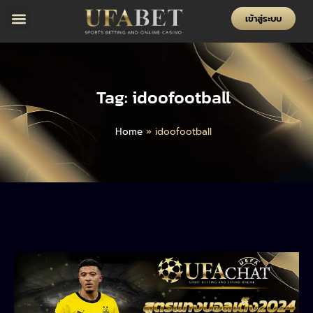
เข้าสู่ระบบ
Tag: idoofootball
Home
»
idoofootball