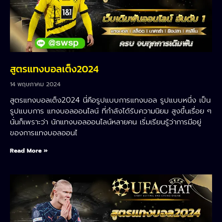
สูตรแทงบอลเต็ง2024
14 พฤษภาคม 2024
สูตรแทงบอลเต็ง2024 นี่คือรูปแบบการแทงบอล รูปแบบหนึ่ง เป็น
รูปแบบการ แทงบอลออนไลน์ ที่กำลังได้รับความนิยม สูงขึ้นเรื่อย ๆ
นั่นก็เพราะว่า นักแทงบอลออนไลน์หลายคน เริ่มเรียนรู้ว่าการมีอยู่
ของการแทงบอลออนไ
Read More »