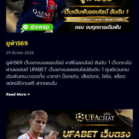
ยูฟ่า569
25 มีนาคม 2024
ยูฟ่า569 เว็บแทงบอลออนไลน์ คาสิโนออนไลน์ อันดับ 1 เว็บตรงไม่
ผ่านเอเย่นต์ UFABET เว็บแทงบอลออนไลน์อันดับ 1 ศูนย์รวมเกม
เดิมพันครบวงจรทั้ง บาคาร่า ป๊อกเด้ง, เสือมังกร, ไฮโล, สล็อต
สมัครใช้งานฟรี ฝากถอนไม
Read More »