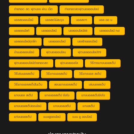
ถ่ายทอด สด ฟุตบอล ผ่าน เน็ต
ถ่ายทอดสดฟุตบอลออนไลน์
บอลสดออนไลน์
บอลสดไม่สะดุด
บอลสดๆ
บอล ออ น
บอลออนไลท์
บอลออนไลน์
บอลออนไลน์88
บอลออนไลน์ hd
บอลออนไลน์ทุกลีก
บอลอออนไลน์
บอลไทยออนไลน์
บ้านบอลออนไลน์
ฟุตบอลออนไลน
ฟุตบอลออนไลน์99
ฟุตบอลออนไลน์ถ่ายทอดสด
ฟุตบอลออลไล
วิธีการแทงบอลสเต็ป
วิธีเล่นบอลสเต็ป
วิธีแทงบอลสเต็ป
วิธีแทงบอล สเต็ป
วิธีแทงบอลสเต็ปในเว็บ
สอนแทงบอลสเต็ป
เล่นบอลสเต็ป
แทงบอล สเต็ป
แทงบอลสเต็ป ยังไง
แทงบอลสเต็ปยังไง
แทงบอลสเต็ปออนไลน์
แทงบอลเสต็ป
แทงสเต็ป
แท่งบอลสเต็ป
แมนยูออนไลน์
แมน ยู ออนไลน์