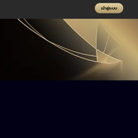
เข้าสู่ระบบ