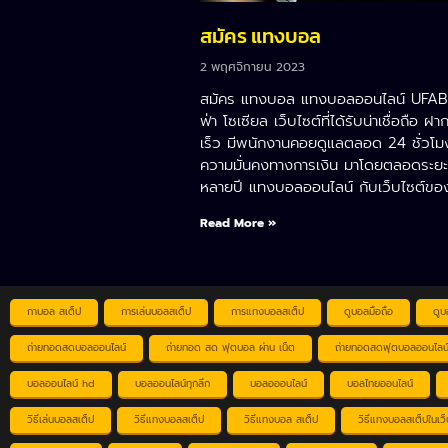
สมัคร แทงบอล
2 พฤศจิกายน 2023
สมัคร แทงบอล แทงบอลออนไลน์ UFAB
ฟ่า โซเซียล เว็บไซต์ที่ได้รับน่าเชื่อถือ ฝ
เร็ว มีพนักงานคอยดูแลตลอด 24 ชั่วโมง
ความมั่นคงทางการเงิน มาโดยตลอดระยะ
หลายปี แทงบอลออนไลน์ กับเว็บไซต์ขอ
Read More »
กาบอล สเต็ป
การเล่นบอลสเต็ป
การแทงบอลสเต็ป
ดูบอลมือถือ
ดูบ
ถ่ายทอดสดบอลออนไลน์
ถ่ายทอด สด ฟุตบอล ผ่าน เน็ต
ถ่ายทอดสดฟุตบอลออนไลน
บอลออนไลน์ hd
บอลออนไลน์ทุกลีก
บอลอออนไลน์
บอลไทยออนไลน์
วิธีเล่นบอลสเต็ป
วิธีแทงบอลสเต็ป
วิธีแทงบอล สเต็ป
วิธีแทงบอลสเต็ปในเว็