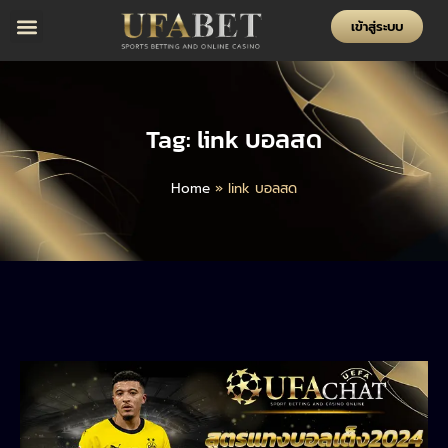
เข้าสู่ระบบ
Tag: link บอลสด
Home
»
link บอลสด