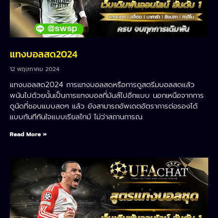
แทงบอลสด2024
12 พฤษภาคม 2024
แทงบอลสด2024 การแทงบอลสดหรือการดูสตรีมบอลสดแล้ว
พนันไปด้วยนั้นเป็นการแทงบอลที่มันส์ไปอีกแบบ นอกเหนือจากการ
ดูนัดที่ชอบแบบสดๆ แล้ว ยังสามารถอัพเดตอัตราการต่อรองได้
แบบทันทีทันใจแบบเรียลไทม์ ไม่ว่าสถานการณ
Read More »