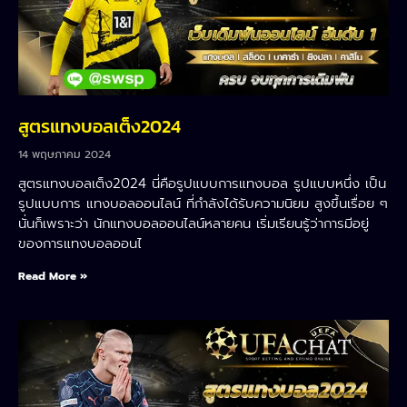
สูตรแทงบอลเต็ง2024
14 พฤษภาคม 2024
สูตรแทงบอลเต็ง2024 นี่คือรูปแบบการแทงบอล รูปแบบหนึ่ง เป็น
รูปแบบการ แทงบอลออนไลน์ ที่กำลังได้รับความนิยม สูงขึ้นเรื่อย ๆ
นั่นก็เพราะว่า นักแทงบอลออนไลน์หลายคน เริ่มเรียนรู้ว่าการมีอยู่
ของการแทงบอลออนไ
Read More »