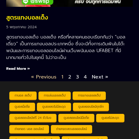
สูตรแทงบอลเต็ง
5 พฤษภาคม 2024
สูตรแทงบอลเต็ง บอลเต็ง หรือที่หลายคนชอบเรียกกันว่า “บอล
เดี่ยว” เป็นการแทงบอลประเภทหนึ่ง ซึ่งจะมีทั้งการเดิมพันในโต๊ะ
พนันและการแทงบอลออนไลน์ผ่านเว็บพนันบอล UFABET ที่มี
มากมายทั่วไปในยุคนี้ ไม่ว่าจะเป็น
Read More »
« Previous
1
2
3
4
Next »
กาบอล สเต็ป
การเล่นบอลสเต็ป
การแทงบอลสเต็ป
ดูบอลมือถือ
ดูบอลสดไม่มีสะดุด
ดูบอลออนไลน์ทุกลีก
ดูบอลออนไลน์ฟรี 24 ชั่วโมง
ดูบอลออนไลน์มือถือ
ดูบอลไม่สะดุด
ถ่ายทอด บอล ออนไลน์
ถ่ายทอดสดบอลออนไลน์