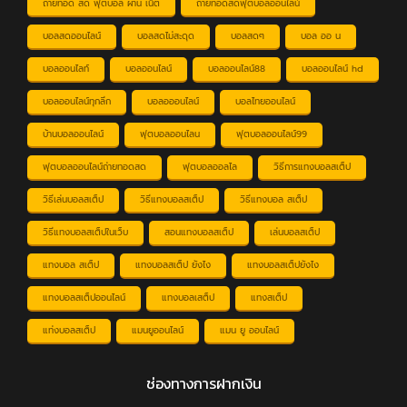
ถ่ายทอด สด ฟุตบอล ผ่าน เน็ต
ถ่ายทอดสดฟุตบอลออนไลน์
บอลสดออนไลน์
บอลสดไม่สะดุด
บอลสดๆ
บอล ออ น
บอลออนไลท์
บอลออนไลน์
บอลออนไลน์88
บอลออนไลน์ hd
บอลออนไลน์ทุกลีก
บอลอออนไลน์
บอลไทยออนไลน์
บ้านบอลออนไลน์
ฟุตบอลออนไลน
ฟุตบอลออนไลน์99
ฟุตบอลออนไลน์ถ่ายทอดสด
ฟุตบอลออลไล
วิธีการแทงบอลสเต็ป
วิธีเล่นบอลสเต็ป
วิธีแทงบอลสเต็ป
วิธีแทงบอล สเต็ป
วิธีแทงบอลสเต็ปในเว็บ
สอนแทงบอลสเต็ป
เล่นบอลสเต็ป
แทงบอล สเต็ป
แทงบอลสเต็ป ยังไง
แทงบอลสเต็ปยังไง
แทงบอลสเต็ปออนไลน์
แทงบอลเสต็ป
แทงสเต็ป
แท่งบอลสเต็ป
แมนยูออนไลน์
แมน ยู ออนไลน์
ช่องทางการฝากเงิน