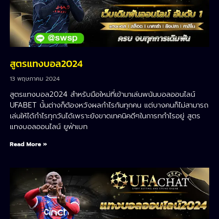
สูตรแทงบอล2024
13 พฤษภาคม 2024
สูตรแทงบอล2024 สำหรับมือใหม่ที่เข้ามาเล่นพนันบอลออนไลน์
UFABET นั้นต่างก็ต้องหวังผลกำไรกันทุกคน แต่บางคนก็ไม่สามารถ
เล่นให้ได้กำไรทุกวันได้เพราะยังขาดเทคนิคดีๆในการทกำไรอยู่ สูตร
แทงบอลออนไลน์ ยูฟ่าเบท
Read More »