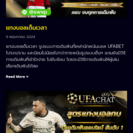
แทงบอลเต็มเวลา
9 พฤษภาคม 2024
แทงบอลเต็มเวลา รูปแบบการเดิมพันที่เหล่านักพนันบอล UFABET
โปรดปราน และนิยมไม่น้อยไปกว่าการพนันรูปแบบอื่นๆ แถมยังมีวิธี
การเดิมพันที่เข้าใจง่าย ไม่ซับซ้อน โดยจะมีวิธีการเดิมพันให้ผู้เล่น
เลือกเดิมพันได้สอ
Read More »