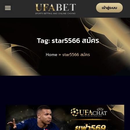
เข้าสู่ระบบ
Tag: star5566 สมัคร
Home
»
star5566 สมัคร