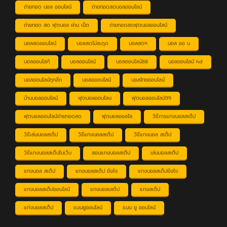
ถ่ายทอด บอล ออนไลน์
ถ่ายทอดสดบอลออนไลน์
ถ่ายทอด สด ฟุตบอล ผ่าน เน็ต
ถ่ายทอดสดฟุตบอลออนไลน์
บอลสดออนไลน์
บอลสดไม่สะดุด
บอลสดๆ
บอล ออ น
บอลออนไลท์
บอลออนไลน์
บอลออนไลน์88
บอลออนไลน์ hd
บอลออนไลน์ทุกลีก
บอลอออนไลน์
บอลไทยออนไลน์
บ้านบอลออนไลน์
ฟุตบอลออนไลน
ฟุตบอลออนไลน์99
ฟุตบอลออนไลน์ถ่ายทอดสด
ฟุตบอลออลไล
วิธีการแทงบอลสเต็ป
วิธีเล่นบอลสเต็ป
วิธีแทงบอลสเต็ป
วิธีแทงบอล สเต็ป
วิธีแทงบอลสเต็ปในเว็บ
สอนแทงบอลสเต็ป
เล่นบอลสเต็ป
แทงบอล สเต็ป
แทงบอลสเต็ป ยังไง
แทงบอลสเต็ปยังไง
แทงบอลสเต็ปออนไลน์
แทงบอลเสต็ป
แทงสเต็ป
แท่งบอลสเต็ป
แมนยูออนไลน์
แมน ยู ออนไลน์