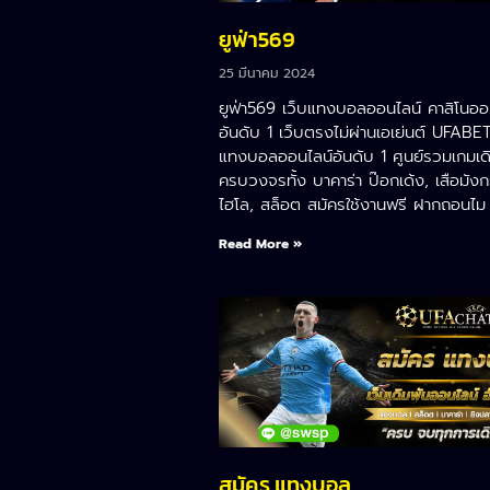
ยูฟ่า569
25 มีนาคม 2024
ยูฟ่า569 เว็บแทงบอลออนไลน์ คาสิโนออ
อันดับ 1 เว็บตรงไม่ผ่านเอเย่นต์ UFABET
แทงบอลออนไลน์อันดับ 1 ศูนย์รวมเกมเด
ครบวงจรทั้ง บาคาร่า ป๊อกเด้ง, เสือมังก
ไฮโล, สล็อต สมัครใช้งานฟรี ฝากถอนไม
Read More »
สมัคร แทงบอล