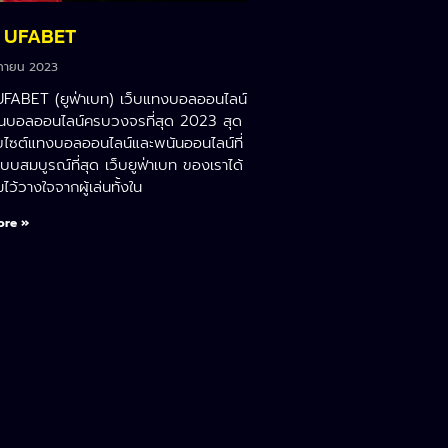
ร UFABET
กายน 2023
UFABET (ยูฟ่าเบท) เว็บแทงบอลออนไลน์
ันบอลออนไลน์ครบวงจรที่สุด 2023​ สุด
บไซต์แทงบอลออนไลน์และพนันออนไลน์ที่
ะบบสมบูรณ์ที่สุด เว็บยูฟ่าเบท ของเราได้
ไว้วางใจจากผู้เล่นทั้งใน
ore »