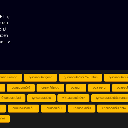
ET ยู
ากถอน
 มี
เวลา
งเรา ซ
อลสดไม่มีสะดุด
ดูบอลออนไลน์ทุกลีก
ดูบอลออนไลน์ฟรี 24 ชั่วโมง
ดูบอลออนไลน์มื
์
บอลสดออนไลน์
บอลสดไม่สะดุด
บอลสดๆ
บอล ออ น
บอลออนไ
บ้านบอลออนไลน์
ฟุตบอลออนไลน
ฟุตบอลออนไลน์99
ฟุตบอลออนไลน์ถ่ายทอดส
บ
สอนแทงบอลสเต็ป
เล่นบอลสเต็ป
แทงบอล สเต็ป
แทงบอลสเต็ป ยังไง
ไลน์