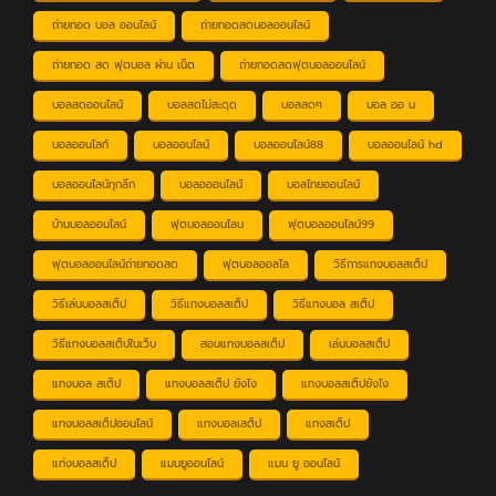
ถ่ายทอด บอล ออนไลน์
ถ่ายทอดสดบอลออนไลน์
ถ่ายทอด สด ฟุตบอล ผ่าน เน็ต
ถ่ายทอดสดฟุตบอลออนไลน์
บอลสดออนไลน์
บอลสดไม่สะดุด
บอลสดๆ
บอล ออ น
บอลออนไลท์
บอลออนไลน์
บอลออนไลน์88
บอลออนไลน์ hd
บอลออนไลน์ทุกลีก
บอลอออนไลน์
บอลไทยออนไลน์
บ้านบอลออนไลน์
ฟุตบอลออนไลน
ฟุตบอลออนไลน์99
ฟุตบอลออนไลน์ถ่ายทอดสด
ฟุตบอลออลไล
วิธีการแทงบอลสเต็ป
วิธีเล่นบอลสเต็ป
วิธีแทงบอลสเต็ป
วิธีแทงบอล สเต็ป
วิธีแทงบอลสเต็ปในเว็บ
สอนแทงบอลสเต็ป
เล่นบอลสเต็ป
แทงบอล สเต็ป
แทงบอลสเต็ป ยังไง
แทงบอลสเต็ปยังไง
แทงบอลสเต็ปออนไลน์
แทงบอลเสต็ป
แทงสเต็ป
แท่งบอลสเต็ป
แมนยูออนไลน์
แมน ยู ออนไลน์