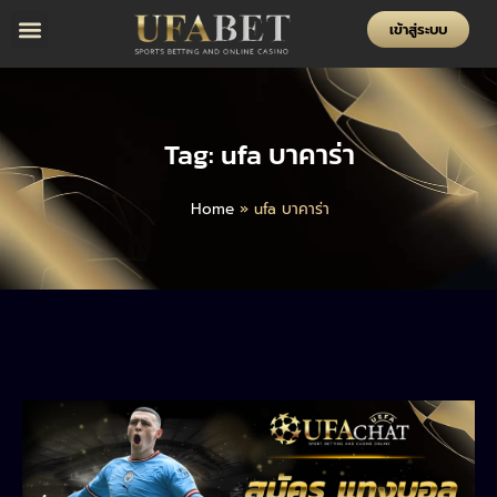
เข้าสู่ระบบ
Tag: ufa บาคาร่า
Home
»
ufa บาคาร่า