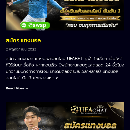
สมัคร แทงบอล
2 พฤศจิกายน 2023
สมัคร แทงบอล แทงบอลออนไลน์ UFABET ยูฟ่า โซเซียล เว็บไซต์
ที่ได้รับน่าเชื่อถือ ฝากถอนเร็ว มีพนักงานคอยดูแลตลอด 24 ชั่วโมง
มีความมั่นคงทางการเงิน มาโดยตลอดระยะเวลาหลายปี แทงบอล
ออนไลน์ กับเว็บไซต์ของเรา ซ
Read More »