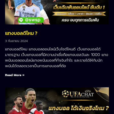
แทงบอลดีไหม ?
3 กันยายน 2024
แทงบอลดีไหม แทงบอลออนไลน์เว็บไซต์ไหนดี เว็บแทงบอลได้
มาตรฐาน เว็บแทงบอลที่มีความน่าเชื่อถือแทงบอลวันละ 1000 แทง
พนันบอลออนไลน์แทงพนันบอลที่ทำเงินกำไร และรายได้ให้กับนัก
พนันได้ตลอดเวลาเป็นการแทงบอลที่ต้อ
Read More »