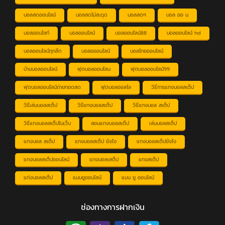
บอลสดออนไลน์
บอลสดไม่สะดุด
บอลสดๆ
บอล ออ น
บอลออนไลท์
บอลออนไลน์
บอลออนไลน์88
บอลออนไลน์ hd
บอลออนไลน์ทุกลีก
บอลอออนไลน์
บอลไทยออนไลน์
บ้านบอลออนไลน์
ฟุตบอลออนไลน
ฟุตบอลออนไลน์99
ฟุตบอลออนไลน์ถ่ายทอดสด
ฟุตบอลออลไล
วิธีการแทงบอลสเต็ป
วิธีเล่นบอลสเต็ป
วิธีแทงบอลสเต็ป
วิธีแทงบอล สเต็ป
วิธีแทงบอลสเต็ปในเว็บ
สอนแทงบอลสเต็ป
เล่นบอลสเต็ป
แทงบอล สเต็ป
แทงบอลสเต็ป ยังไง
แทงบอลสเต็ปยังไง
แทงบอลสเต็ปออนไลน์
แทงบอลเสต็ป
แทงสเต็ป
แท่งบอลสเต็ป
แมนยูออนไลน์
แมน ยู ออนไลน์
ช่องทางการฝากเงิน