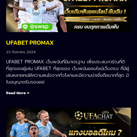
UFABET PROMAX
23 กันยายน 2024
UFABET PROMAX เว็บพนันที่มีมาตรฐาน เพื่อประสบการ์ณที่ดี
ที่สุดของผู้เล่น UFABET ที่สุดของ เว็บพนันออนไลน์เว็บตรง ที่มีผู้
เล่นหลายคนให้ความสนใจจากทั่วโลกและมีความน่าเชื่อถือมากที่สุด มี
ใบอนุญาตรับรองอย่
Read More »