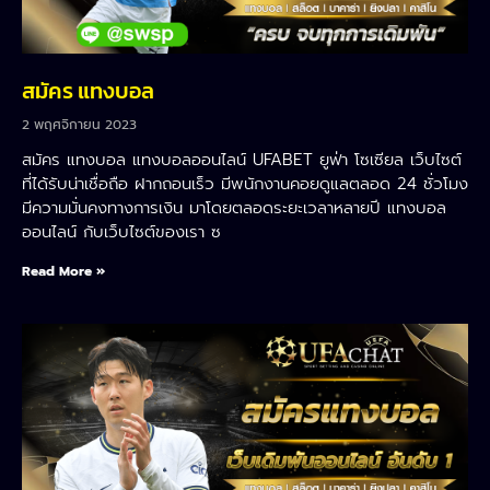
สมัคร แทงบอล
2 พฤศจิกายน 2023
สมัคร แทงบอล แทงบอลออนไลน์ UFABET ยูฟ่า โซเซียล เว็บไซต์
ที่ได้รับน่าเชื่อถือ ฝากถอนเร็ว มีพนักงานคอยดูแลตลอด 24 ชั่วโมง
มีความมั่นคงทางการเงิน มาโดยตลอดระยะเวลาหลายปี แทงบอล
ออนไลน์ กับเว็บไซต์ของเรา ซ
Read More »