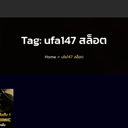
Tag: ufa147 สล็อต
Home
»
ufa147 สล็อต