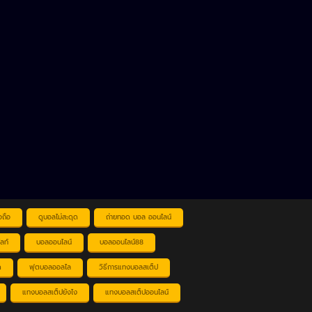
อถือ
ดูบอลไม่สะดุด
ถ่ายทอด บอล ออนไลน์
ลท์
บอลออนไลน์
บอลออนไลน์88
ด
ฟุตบอลออลไล
วิธีการแทงบอลสเต็ป
แทงบอลสเต็ปยังไง
แทงบอลสเต็ปออนไลน์