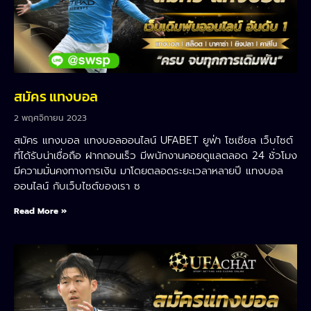
สมัคร แทงบอล
2 พฤศจิกายน 2023
สมัคร แทงบอล แทงบอลออนไลน์ UFABET ยูฟ่า โซเซียล เว็บไซต์
ที่ได้รับน่าเชื่อถือ ฝากถอนเร็ว มีพนักงานคอยดูแลตลอด 24 ชั่วโมง
มีความมั่นคงทางการเงิน มาโดยตลอดระยะเวลาหลายปี แทงบอล
ออนไลน์ กับเว็บไซต์ของเรา ซ
Read More »