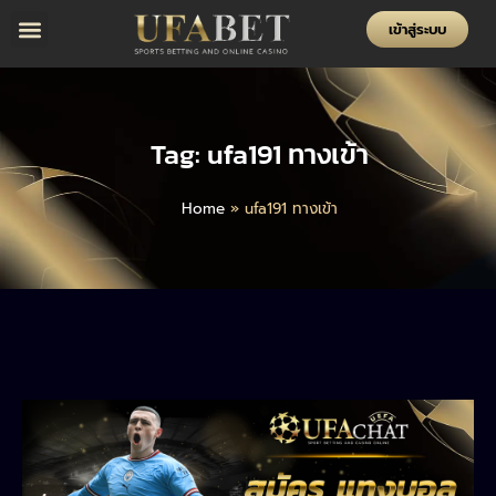
เข้าสู่ระบบ
Tag: ufa191 ทางเข้า
Home
»
ufa191 ทางเข้า