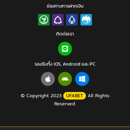
ช่องทางการฝากเงิน
ติดต่อเรา
รองรับทั้ง iOS, Android และ PC
© Copyright 2023
UFABET
All Rights
Reserved.