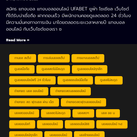
สมัคร แทงบอล แทงบอลออนไลน์ UFABET ยูฟ่า โซเซียล เว็บไซต์
ที่ได้รับน่าเชื่อถือ ฝากถอนเร็ว มีพนักงานคอยดูแลตลอด 24 ชั่วโมง
มีความมั่นคงทางการเงิน มาโดยตลอดระยะเวลาหลายปี แทงบอล
ออนไลน์ กับเว็บไซต์ของเรา ซ
Read More »
กาบอล สเต็ป
การเล่นบอลสเต็ป
การแทงบอลสเต็ป
ดูบอลมือถือ
ดูบอลสดไม่มีสะดุด
ดูบอลออนไลน์ทุกลีก
ดูบอลออนไลน์ฟรี 24 ชั่วโมง
ดูบอลออนไลน์มือถือ
ดูบอลไม่สะดุด
ถ่ายทอด บอล ออนไลน์
ถ่ายทอดสดบอลออนไลน์
ถ่ายทอด สด ฟุตบอล ผ่าน เน็ต
ถ่ายทอดสดฟุตบอลออนไลน์
บอลสดออนไลน์
บอลสดไม่สะดุด
บอลสดๆ
บอล ออ น
บอลออนไลท์
บอลออนไลน์
บอลออนไลน์88
บอลออนไลน์ hd
บอลออนไลน์ทุกลีก
บอลอออนไลน์
บอลไทยออนไลน์