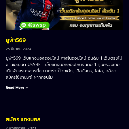
ยูฟ่า569
25 มีนาคม 2024
ยูฟ่า569 เว็บแทงบอลออนไลน์ คาสิโนออนไลน์ อันดับ 1 เว็บตรงไม่
ผ่านเอเย่นต์ UFABET เว็บแทงบอลออนไลน์อันดับ 1 ศูนย์รวมเกม
เดิมพันครบวงจรทั้ง บาคาร่า ป๊อกเด้ง, เสือมังกร, ไฮโล, สล็อต
สมัครใช้งานฟรี ฝากถอนไม
Read More »
สมัคร แทงบอล
2 พฤศจิกายน 2023