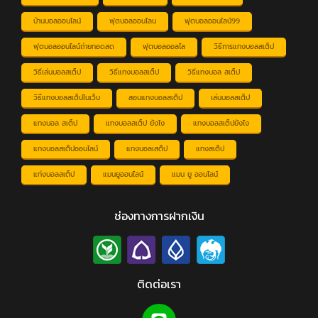
บ้านบอลออนไลน์
ฟุตบอลออนไลน
ฟุตบอลออนไลน์99
ฟุตบอลออนไลน์ถ่ายทอดสด
ฟุตบอลออลไล
วิธีการแทงบอลสเต็ป
วิธีเล่นบอลสเต็ป
วิธีแทงบอลสเต็ป
วิธีแทงบอล สเต็ป
วิธีแทงบอลสเต็ปในเว็บ
สอนแทงบอลสเต็ป
เล่นบอลสเต็ป
แทงบอล สเต็ป
แทงบอลสเต็ป ยังไง
แทงบอลสเต็ปยังไง
แทงบอลสเต็ปออนไลน์
แทงบอลเสต็ป
แทงสเต็ป
แท่งบอลสเต็ป
แมนยูออนไลน์
แมน ยู ออนไลน์
ช่องทางการฝากเงิน
ติดต่อเรา