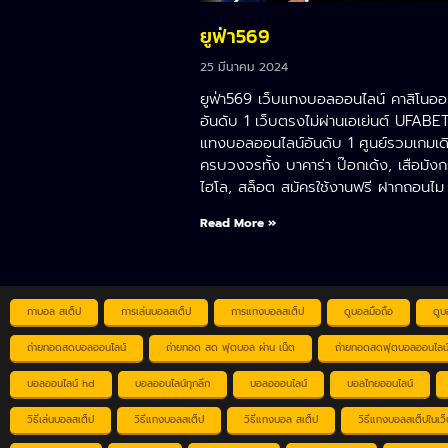
ยูฟ่า569
25 มีนาคม 2024
ยูฟ่า569 เว็บแทงบอลออนไลน์ คาสิโนออ
อันดับ 1 เว็บตรงไม่ผ่านเอเย่นต์ UFABET
แทงบอลออนไลน์อันดับ 1 ศูนย์รวมเกมเด
ครบวงจรทั้ง บาคาร่า ป๊อกเด้ง, เสือมังก
ไฮโล, สล็อต สมัครใช้งานฟรี ฝากถอนไม
Read More »
กาบอล สเต็ป
การเล่นบอลสเต็ป
การแทงบอลสเต็ป
ดูบอลมือถือ
ดูบ
ถ่ายทอดสดบอลออนไลน์
ถ่ายทอด สด ฟุตบอล ผ่าน เน็ต
ถ่ายทอดสดฟุตบอลออนไลน
บอลออนไลน์ hd
บอลออนไลน์ทุกลีก
บอลอออนไลน์
บอลไทยออนไลน์
วิธีเล่นบอลสเต็ป
วิธีแทงบอลสเต็ป
วิธีแทงบอล สเต็ป
วิธีแทงบอลสเต็ปในเว็