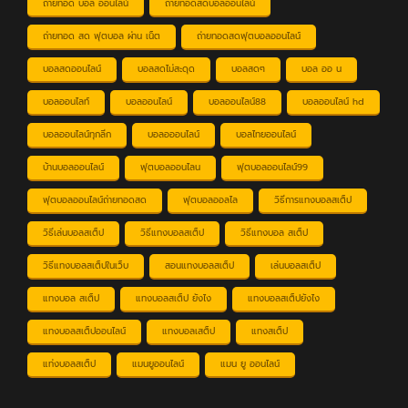
ถ่ายทอด บอล ออนไลน์
ถ่ายทอดสดบอลออนไลน์
ถ่ายทอด สด ฟุตบอล ผ่าน เน็ต
ถ่ายทอดสดฟุตบอลออนไลน์
บอลสดออนไลน์
บอลสดไม่สะดุด
บอลสดๆ
บอล ออ น
บอลออนไลท์
บอลออนไลน์
บอลออนไลน์88
บอลออนไลน์ hd
บอลออนไลน์ทุกลีก
บอลอออนไลน์
บอลไทยออนไลน์
บ้านบอลออนไลน์
ฟุตบอลออนไลน
ฟุตบอลออนไลน์99
ฟุตบอลออนไลน์ถ่ายทอดสด
ฟุตบอลออลไล
วิธีการแทงบอลสเต็ป
วิธีเล่นบอลสเต็ป
วิธีแทงบอลสเต็ป
วิธีแทงบอล สเต็ป
วิธีแทงบอลสเต็ปในเว็บ
สอนแทงบอลสเต็ป
เล่นบอลสเต็ป
แทงบอล สเต็ป
แทงบอลสเต็ป ยังไง
แทงบอลสเต็ปยังไง
แทงบอลสเต็ปออนไลน์
แทงบอลเสต็ป
แทงสเต็ป
แท่งบอลสเต็ป
แมนยูออนไลน์
แมน ยู ออนไลน์