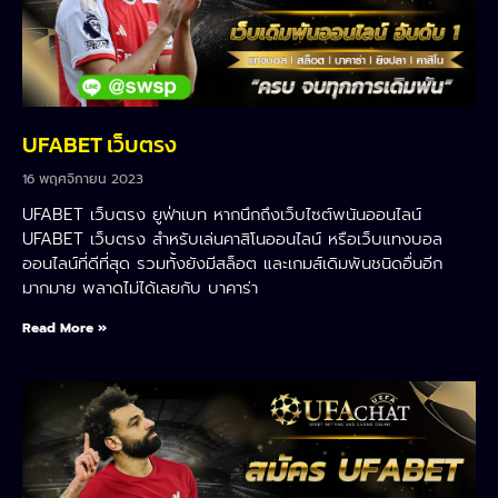
UFABET เว็บตรง
16 พฤศจิกายน 2023
UFABET เว็บตรง ยูฟ่าเบท หากนึกถึงเว็บไซต์พนันออนไลน์
UFABET เว็บตรง สำหรับเล่นคาสิโนออนไลน์ หรือเว็บแทงบอล
ออนไลน์ที่ดีที่สุด รวมทั้งยังมีสล็อต และเกมส์เดิมพันชนิดอื่นอีก
มากมาย พลาดไม่ได้เลยกับ บาคาร่า
Read More »