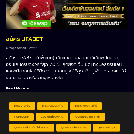
สมัคร UFABET
6 พฤศจิกายน 2023
สมัคร UFABET (ยูฟ่าเบท) เว็บแทงบอลออนไลน์เว็บพนันบอล
ออนไลน์ครบวงจรที่สุด 2023​ สุดยอดเว็บไซต์แทงบอลออนไลน์
และพนันออนไลน์ที่คิดว่าระบบสมบูรณ์ที่สุด เว็บยูฟ่าเบท ของเราได้
รับความไว้วางใจจากผู้เล่นทั้งใน
Read More »
กาบอล สเต็ป
การเล่นบอลสเต็ป
การแทงบอลสเต็ป
ดูบอลมือถือ
ดูบอลสดไม่มีสะดุด
ดูบอลออนไลน์ทุกลีก
ดูบอลออนไลน์ฟรี 24 ชั่วโมง
ดูบอลออนไลน์มือถือ
ดูบอลไม่สะดุด