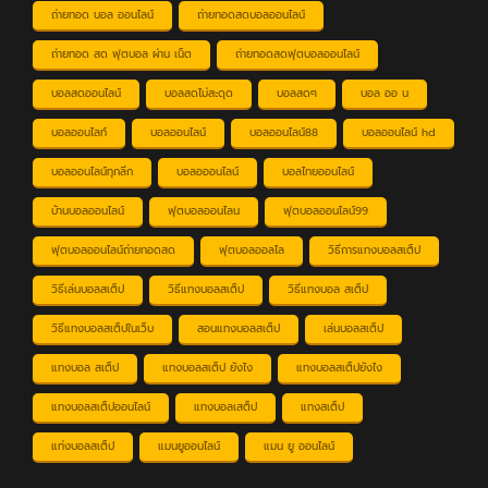
ถ่ายทอด บอล ออนไลน์
ถ่ายทอดสดบอลออนไลน์
ถ่ายทอด สด ฟุตบอล ผ่าน เน็ต
ถ่ายทอดสดฟุตบอลออนไลน์
บอลสดออนไลน์
บอลสดไม่สะดุด
บอลสดๆ
บอล ออ น
บอลออนไลท์
บอลออนไลน์
บอลออนไลน์88
บอลออนไลน์ hd
บอลออนไลน์ทุกลีก
บอลอออนไลน์
บอลไทยออนไลน์
บ้านบอลออนไลน์
ฟุตบอลออนไลน
ฟุตบอลออนไลน์99
ฟุตบอลออนไลน์ถ่ายทอดสด
ฟุตบอลออลไล
วิธีการแทงบอลสเต็ป
วิธีเล่นบอลสเต็ป
วิธีแทงบอลสเต็ป
วิธีแทงบอล สเต็ป
วิธีแทงบอลสเต็ปในเว็บ
สอนแทงบอลสเต็ป
เล่นบอลสเต็ป
แทงบอล สเต็ป
แทงบอลสเต็ป ยังไง
แทงบอลสเต็ปยังไง
แทงบอลสเต็ปออนไลน์
แทงบอลเสต็ป
แทงสเต็ป
แท่งบอลสเต็ป
แมนยูออนไลน์
แมน ยู ออนไลน์