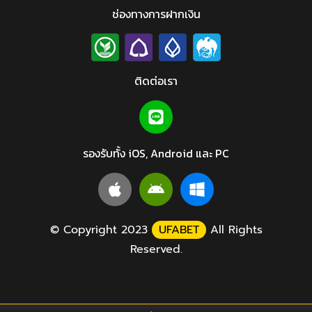
ช่องทางการฝากเงิน
ติดต่อเรา
รองรับทั้ง iOS, Android และ PC
© Copyright 2023
UFABET
All Rights
Reserved.