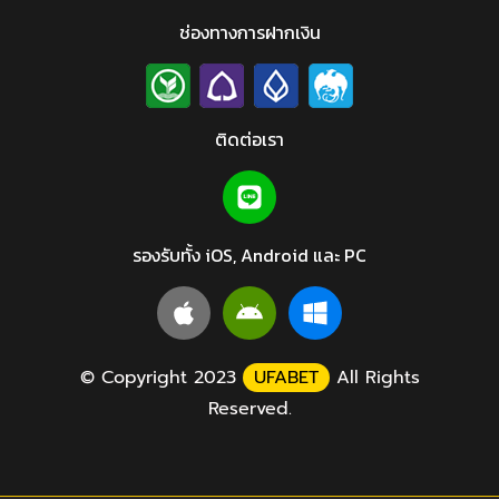
ช่องทางการฝากเงิน
ติดต่อเรา
รองรับทั้ง iOS, Android และ PC
© Copyright 2023
UFABET
All Rights
Reserved.