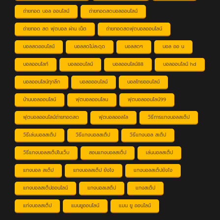
ถ่ายทอด บอล ออนไลน์
ถ่ายทอดสดบอลออนไลน์
ถ่ายทอด สด ฟุตบอล ผ่าน เน็ต
ถ่ายทอดสดฟุตบอลออนไลน์
บอลสดออนไลน์
บอลสดไม่สะดุด
บอลสดๆ
บอล ออ น
บอลออนไลท์
บอลออนไลน์
บอลออนไลน์88
บอลออนไลน์ hd
บอลออนไลน์ทุกลีก
บอลอออนไลน์
บอลไทยออนไลน์
บ้านบอลออนไลน์
ฟุตบอลออนไลน
ฟุตบอลออนไลน์99
ฟุตบอลออนไลน์ถ่ายทอดสด
ฟุตบอลออลไล
วิธีการแทงบอลสเต็ป
วิธีเล่นบอลสเต็ป
วิธีแทงบอลสเต็ป
วิธีแทงบอล สเต็ป
วิธีแทงบอลสเต็ปในเว็บ
สอนแทงบอลสเต็ป
เล่นบอลสเต็ป
แทงบอล สเต็ป
แทงบอลสเต็ป ยังไง
แทงบอลสเต็ปยังไง
แทงบอลสเต็ปออนไลน์
แทงบอลเสต็ป
แทงสเต็ป
แท่งบอลสเต็ป
แมนยูออนไลน์
แมน ยู ออนไลน์