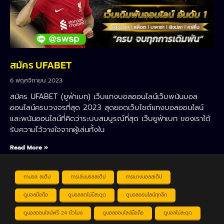
สมัคร UFABET
6 พฤศจิกายน 2023
สมัคร UFABET (ยูฟ่าเบท) เว็บแทงบอลออนไลน์เว็บพนันบอล
ออนไลน์ครบวงจรที่สุด 2023​ สุดยอดเว็บไซต์แทงบอลออนไลน์
และพนันออนไลน์ที่คิดว่าระบบสมบูรณ์ที่สุด เว็บยูฟ่าเบท ของเราได้
รับความไว้วางใจจากผู้เล่นทั้งใน
Read More »
กาบอล สเต็ป
การเล่นบอลสเต็ป
การแทงบอลสเต็ป
ดูบอลมือถือ
ดูบอลสดไม่มีสะดุด
ดูบอลออนไลน์ทุกลีก
ดูบอลออนไลน์ฟรี 24 ชั่วโมง
ดูบอลออนไลน์มือถือ
ดูบอลไม่สะดุด