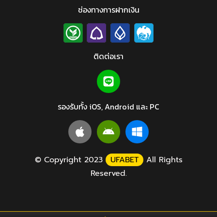
ช่องทางการฝากเงิน
ติดต่อเรา
รองรับทั้ง iOS, Android และ PC
© Copyright 2023
UFABET
All Rights
Reserved.