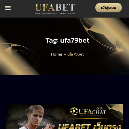
เข้าสู่ระบบ
Tag: ufa79bet
Home
»
ufa79bet