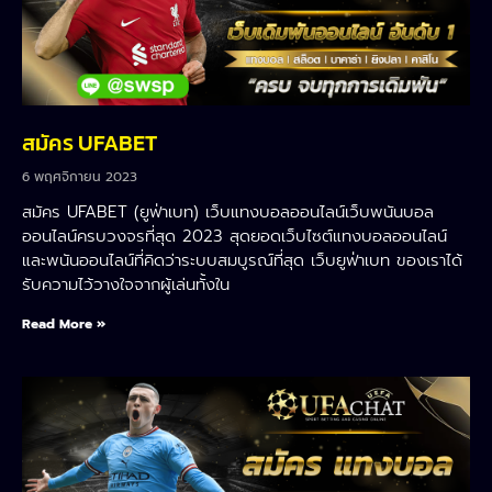
สมัคร UFABET
6 พฤศจิกายน 2023
สมัคร UFABET (ยูฟ่าเบท) เว็บแทงบอลออนไลน์เว็บพนันบอล
ออนไลน์ครบวงจรที่สุด 2023​ สุดยอดเว็บไซต์แทงบอลออนไลน์
และพนันออนไลน์ที่คิดว่าระบบสมบูรณ์ที่สุด เว็บยูฟ่าเบท ของเราได้
รับความไว้วางใจจากผู้เล่นทั้งใน
Read More »