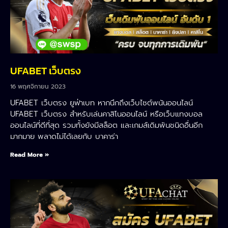
UFABET เว็บตรง
16 พฤศจิกายน 2023
UFABET เว็บตรง ยูฟ่าเบท หากนึกถึงเว็บไซต์พนันออนไลน์
UFABET เว็บตรง สำหรับเล่นคาสิโนออนไลน์ หรือเว็บแทงบอล
ออนไลน์ที่ดีที่สุด รวมทั้งยังมีสล็อต และเกมส์เดิมพันชนิดอื่นอีก
มากมาย พลาดไม่ได้เลยกับ บาคาร่า
Read More »