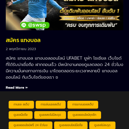
สมัคร แทงบอล
2 พฤศจิกายน 2023
สมัคร แทงบอล แทงบอลออนไลน์ UFABET ยูฟ่า โซเซียล เว็บไซต์
ที่ได้รับน่าเชื่อถือ ฝากถอนเร็ว มีพนักงานคอยดูแลตลอด 24 ชั่วโมง
มีความมั่นคงทางการเงิน มาโดยตลอดระยะเวลาหลายปี แทงบอล
ออนไลน์ กับเว็บไซต์ของเรา ซ
Read More »
กาบอล สเต็ป
การเล่นบอลสเต็ป
การแทงบอลสเต็ป
ดูบอลมือถือ
ดูบอลสดไม่มีสะดุด
ดูบอลออนไลน์ทุกลีก
ดูบอลออนไลน์ฟรี 24 ชั่วโมง
ดูบอลออนไลน์มือถือ
ดูบอลไม่สะดุด