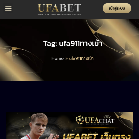
เข้าสู่ระบบ
Tag: ufa911ทางเข้า
Home
»
ufa911ทางเข้า