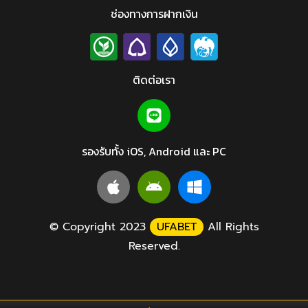
ช่องทางการฝากเงิน
ติดต่อเรา
รองรับทั้ง iOS, Android และ PC
© Copyright 2023
UFABET
All Rights
Reserved.