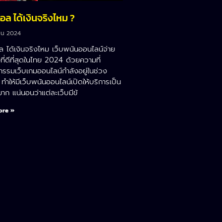
ล ได้เงินจริงไหม ?
ยน 2024
 ได้เงินจริงไหม เว็บพนันออนไลน์จ่าย
งที่ดีที่สุดในไทย 2024 ด้วยความที่
กรรมเว็บเกมออนไลน์กำลังอยู่ในช่วง
ู ทำให้มีเว็บพนันออนไลน์เปิดให้บริการเป็น
ก แน่นอนว่าแต่ละเว็บมีข้
ore »