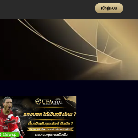
เข้าสู่ระบบ