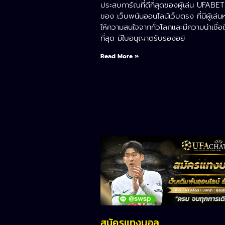
ประสบการ์ณที่ดีที่สุดของผู้เล่น UFABET 
ของ เว็บพนันออนไลน์เว็บตรง ที่มีผู้เล่
ให้ความสนใจจากทั่วโลกและมีความน่าเชื่อ
ที่สุด มีใบอนุญาตรับรองอย่
Read More »
สมัครแทงบอล