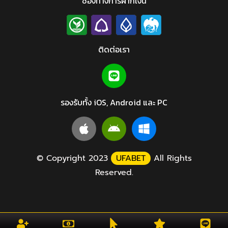
ช่องทางการฝากเงิน
ติดต่อเรา
รองรับทั้ง iOS, Android และ PC
© Copyright 2023
UFABET
All Rights
Reserved.