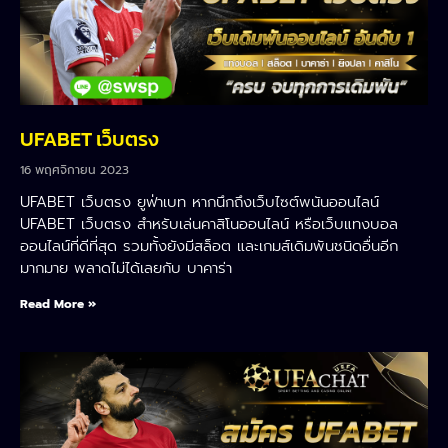
UFABET เว็บตรง
16 พฤศจิกายน 2023
UFABET เว็บตรง ยูฟ่าเบท หากนึกถึงเว็บไซต์พนันออนไลน์
UFABET เว็บตรง สำหรับเล่นคาสิโนออนไลน์ หรือเว็บแทงบอล
ออนไลน์ที่ดีที่สุด รวมทั้งยังมีสล็อต และเกมส์เดิมพันชนิดอื่นอีก
มากมาย พลาดไม่ได้เลยกับ บาคาร่า
Read More »