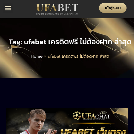
เข้าสู่ระบบ
Tag: ufabet เครดิตฟรี ไม่ต้องฝาก ล่าสุด
Home
»
ufabet เครดิตฟรี ไม่ต้องฝาก ล่าสุด