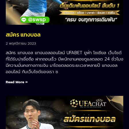
สมัคร แทงบอล
2 พฤศจิกายน 2023
สมัคร แทงบอล แทงบอลออนไลน์ UFABET ยูฟ่า โซเซียล เว็บไซต์
ที่ได้รับน่าเชื่อถือ ฝากถอนเร็ว มีพนักงานคอยดูแลตลอด 24 ชั่วโมง
มีความมั่นคงทางการเงิน มาโดยตลอดระยะเวลาหลายปี แทงบอล
ออนไลน์ กับเว็บไซต์ของเรา ซ
Read More »