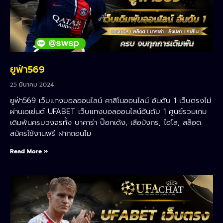
ยูฟ่า569
25 มีนาคม 2024
ยูฟ่า569 เว็บแทงบอลออนไลน์ คาสิโนออนไลน์ อันดับ 1 เว็บตรงไม่
ผ่านเอเย่นต์ UFABET เว็บแทงบอลออนไลน์อันดับ 1 ศูนย์รวมเกม
เดิมพันครบวงจรทั้ง บาคาร่า ป๊อกเด้ง, เสือมังกร, ไฮโล, สล็อต
สมัครใช้งานฟรี ฝากถอนไม
Read More »