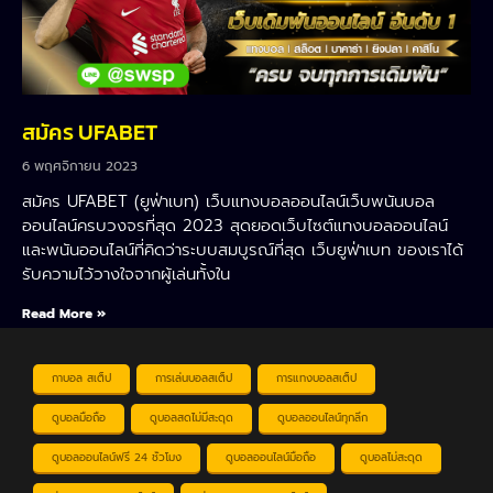
สมัคร UFABET
6 พฤศจิกายน 2023
สมัคร UFABET (ยูฟ่าเบท) เว็บแทงบอลออนไลน์เว็บพนันบอล
ออนไลน์ครบวงจรที่สุด 2023​ สุดยอดเว็บไซต์แทงบอลออนไลน์
และพนันออนไลน์ที่คิดว่าระบบสมบูรณ์ที่สุด เว็บยูฟ่าเบท ของเราได้
รับความไว้วางใจจากผู้เล่นทั้งใน
Read More »
กาบอล สเต็ป
การเล่นบอลสเต็ป
การแทงบอลสเต็ป
ดูบอลมือถือ
ดูบอลสดไม่มีสะดุด
ดูบอลออนไลน์ทุกลีก
ดูบอลออนไลน์ฟรี 24 ชั่วโมง
ดูบอลออนไลน์มือถือ
ดูบอลไม่สะดุด