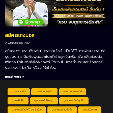
สมัครแทงบอล
2 พฤศจิกายน 2023
สมัครแทงบอล เว็บพนันบอลออนไลน์ UFABET การพนันบอล คือ
รูปแบบการเดิมพันฟุตบอลโดยที่ใช้สกุลเงินหรือทรัพย์สินส่วนตัว
เพื่อทีจะนำไปทายให้ได้ผลลัพธ์ โดยจะเป็นการทำนายผลหรือสกอร์
รวมของแต่ละทีม หรือจะให้เข้าใจอ
Read More »
กาบอล สเต็ป
การเล่นบอลสเต็ป
การแทงบอลสเต็ป
ดูบอลมือถือ
ดูบอลสดไม่มีสะดุด
ดูบอลออนไลน์ทุกลีก
ดูบอลออนไลน์ฟรี 24 ชั่วโมง
ดูบอลออนไลน์มือถือ
ดูบอลไม่สะดุด