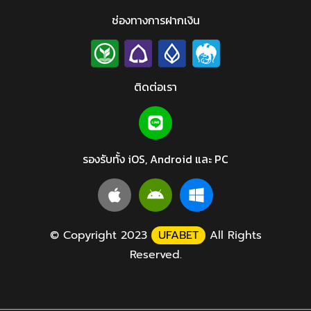
ช่องทางการฝากเงิน
ติดต่อเรา
รองรับทั้ง iOS, Android และ PC
© Copyright 2023
UFABET
All Rights
Reserved.