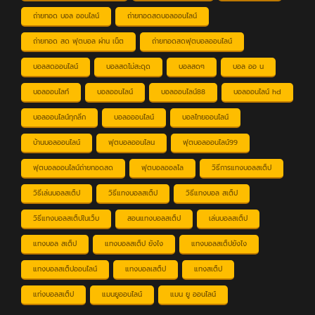
ถ่ายทอด บอล ออนไลน์
ถ่ายทอดสดบอลออนไลน์
ถ่ายทอด สด ฟุตบอล ผ่าน เน็ต
ถ่ายทอดสดฟุตบอลออนไลน์
บอลสดออนไลน์
บอลสดไม่สะดุด
บอลสดๆ
บอล ออ น
บอลออนไลท์
บอลออนไลน์
บอลออนไลน์88
บอลออนไลน์ hd
บอลออนไลน์ทุกลีก
บอลอออนไลน์
บอลไทยออนไลน์
บ้านบอลออนไลน์
ฟุตบอลออนไลน
ฟุตบอลออนไลน์99
ฟุตบอลออนไลน์ถ่ายทอดสด
ฟุตบอลออลไล
วิธีการแทงบอลสเต็ป
วิธีเล่นบอลสเต็ป
วิธีแทงบอลสเต็ป
วิธีแทงบอล สเต็ป
วิธีแทงบอลสเต็ปในเว็บ
สอนแทงบอลสเต็ป
เล่นบอลสเต็ป
แทงบอล สเต็ป
แทงบอลสเต็ป ยังไง
แทงบอลสเต็ปยังไง
แทงบอลสเต็ปออนไลน์
แทงบอลเสต็ป
แทงสเต็ป
แท่งบอลสเต็ป
แมนยูออนไลน์
แมน ยู ออนไลน์