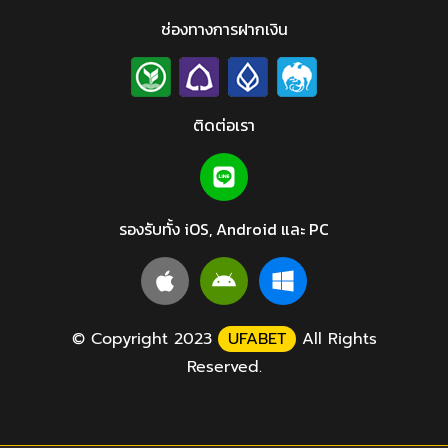
ช่องทางการฝากเงิน
ติดต่อเรา
รองรับทั้ง iOS, Android และ PC
© Copyright 2023
UFABET
All Rights
Reserved.