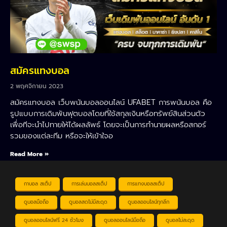
สมัครแทงบอล
2 พฤศจิกายน 2023
สมัครแทงบอล เว็บพนันบอลออนไลน์ UFABET การพนันบอล คือ
รูปแบบการเดิมพันฟุตบอลโดยที่ใช้สกุลเงินหรือทรัพย์สินส่วนตัว
เพื่อทีจะนำไปทายให้ได้ผลลัพธ์ โดยจะเป็นการทำนายผลหรือสกอร์
รวมของแต่ละทีม หรือจะให้เข้าใจอ
Read More »
กาบอล สเต็ป
การเล่นบอลสเต็ป
การแทงบอลสเต็ป
ดูบอลมือถือ
ดูบอลสดไม่มีสะดุด
ดูบอลออนไลน์ทุกลีก
ดูบอลออนไลน์ฟรี 24 ชั่วโมง
ดูบอลออนไลน์มือถือ
ดูบอลไม่สะดุด