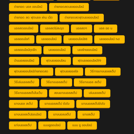
ถ่ายทอด บอล ออนไลน์
ถ่ายทอดสดบอลออนไลน์
ถ่ายทอด สด ฟุตบอล ผ่าน เน็ต
ถ่ายทอดสดฟุตบอลออนไลน์
บอลสดออนไลน์
บอลสดไม่สะดุด
บอลสดๆ
บอล ออ น
บอลออนไลท์
บอลออนไลน์
บอลออนไลน์88
บอลออนไลน์ hd
บอลออนไลน์ทุกลีก
บอลอออนไลน์
บอลไทยออนไลน์
บ้านบอลออนไลน์
ฟุตบอลออนไลน
ฟุตบอลออนไลน์99
ฟุตบอลออนไลน์ถ่ายทอดสด
ฟุตบอลออลไล
วิธีการแทงบอลสเต็ป
วิธีเล่นบอลสเต็ป
วิธีแทงบอลสเต็ป
วิธีแทงบอล สเต็ป
วิธีแทงบอลสเต็ปในเว็บ
สอนแทงบอลสเต็ป
เล่นบอลสเต็ป
แทงบอล สเต็ป
แทงบอลสเต็ป ยังไง
แทงบอลสเต็ปยังไง
แทงบอลสเต็ปออนไลน์
แทงบอลเสต็ป
แทงสเต็ป
แท่งบอลสเต็ป
แมนยูออนไลน์
แมน ยู ออนไลน์