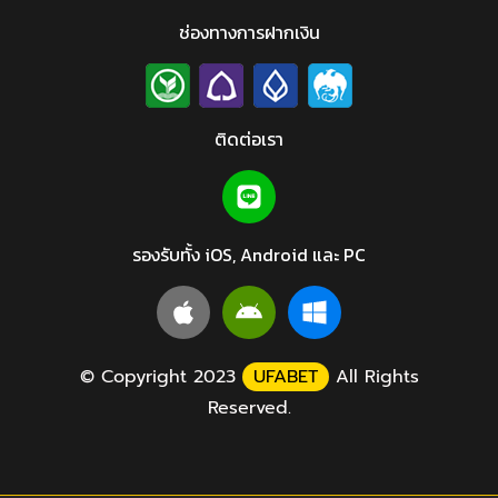
ช่องทางการฝากเงิน
ติดต่อเรา
รองรับทั้ง iOS, Android และ PC
© Copyright 2023
UFABET
All Rights
Reserved.