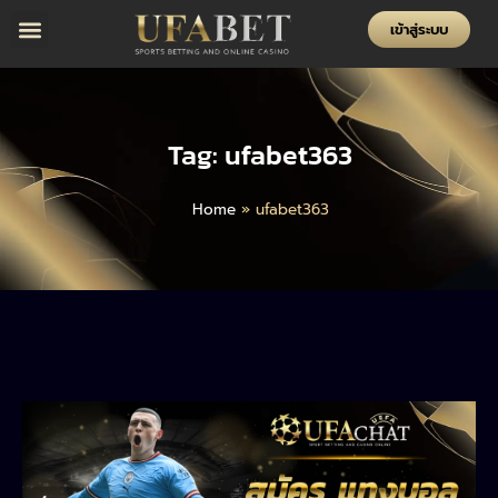
เข้าสู่ระบบ
Tag: ufabet363
Home
»
ufabet363