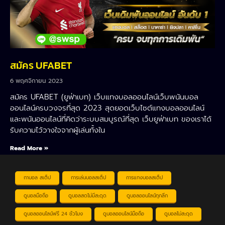
สมัคร UFABET
6 พฤศจิกายน 2023
สมัคร UFABET (ยูฟ่าเบท) เว็บแทงบอลออนไลน์เว็บพนันบอล
ออนไลน์ครบวงจรที่สุด 2023​ สุดยอดเว็บไซต์แทงบอลออนไลน์
และพนันออนไลน์ที่คิดว่าระบบสมบูรณ์ที่สุด เว็บยูฟ่าเบท ของเราได้
รับความไว้วางใจจากผู้เล่นทั้งใน
Read More »
กาบอล สเต็ป
การเล่นบอลสเต็ป
การแทงบอลสเต็ป
ดูบอลมือถือ
ดูบอลสดไม่มีสะดุด
ดูบอลออนไลน์ทุกลีก
ดูบอลออนไลน์ฟรี 24 ชั่วโมง
ดูบอลออนไลน์มือถือ
ดูบอลไม่สะดุด