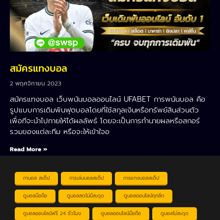
สมัครแทงบอล
2 พฤศจิกายน 2023
สมัครแทงบอล เว็บพนันบอลออนไลน์ UFABET การพนันบอล คือ
รูปแบบการเดิมพันฟุตบอลโดยที่ใช้สกุลเงินหรือทรัพย์สินส่วนตัว
เพื่อทีจะนำไปทายให้ได้ผลลัพธ์ โดยจะเป็นการทำนายผลหรือสกอร์
รวมของแต่ละทีม หรือจะให้เข้าใจอ
Read More »
กาบอล สเต็ป
การเล่นบอลสเต็ป
การแทงบอลสเต็ป
ดูบอลมือถือ
ดูบอลสดไม่มีสะดุด
ดูบอลออนไลน์ทุกลีก
ดูบอลออนไลน์ฟรี 24 ชั่วโมง
ดูบอลออนไลน์มือถือ
ดูบอลไม่สะดุด