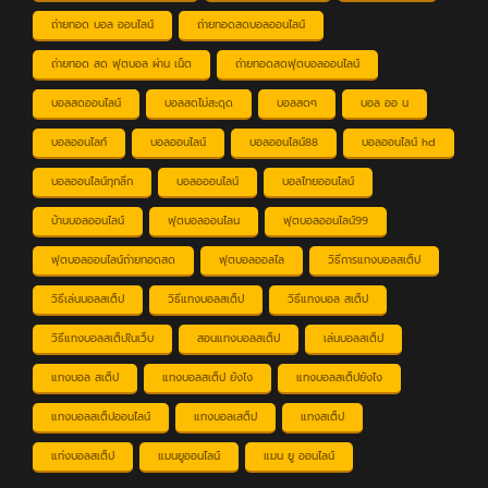
ถ่ายทอด บอล ออนไลน์
ถ่ายทอดสดบอลออนไลน์
ถ่ายทอด สด ฟุตบอล ผ่าน เน็ต
ถ่ายทอดสดฟุตบอลออนไลน์
บอลสดออนไลน์
บอลสดไม่สะดุด
บอลสดๆ
บอล ออ น
บอลออนไลท์
บอลออนไลน์
บอลออนไลน์88
บอลออนไลน์ hd
บอลออนไลน์ทุกลีก
บอลอออนไลน์
บอลไทยออนไลน์
บ้านบอลออนไลน์
ฟุตบอลออนไลน
ฟุตบอลออนไลน์99
ฟุตบอลออนไลน์ถ่ายทอดสด
ฟุตบอลออลไล
วิธีการแทงบอลสเต็ป
วิธีเล่นบอลสเต็ป
วิธีแทงบอลสเต็ป
วิธีแทงบอล สเต็ป
วิธีแทงบอลสเต็ปในเว็บ
สอนแทงบอลสเต็ป
เล่นบอลสเต็ป
แทงบอล สเต็ป
แทงบอลสเต็ป ยังไง
แทงบอลสเต็ปยังไง
แทงบอลสเต็ปออนไลน์
แทงบอลเสต็ป
แทงสเต็ป
แท่งบอลสเต็ป
แมนยูออนไลน์
แมน ยู ออนไลน์