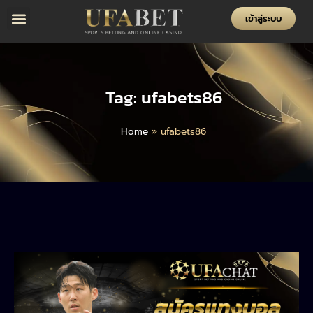
เข้าสู่ระบบ
Tag: ufabets86
Home
»
ufabets86