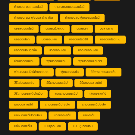
ถ่ายทอด บอล ออนไลน์
ถ่ายทอดสดบอลออนไลน์
ถ่ายทอด สด ฟุตบอล ผ่าน เน็ต
ถ่ายทอดสดฟุตบอลออนไลน์
บอลสดออนไลน์
บอลสดไม่สะดุด
บอลสดๆ
บอล ออ น
บอลออนไลท์
บอลออนไลน์
บอลออนไลน์88
บอลออนไลน์ hd
บอลออนไลน์ทุกลีก
บอลอออนไลน์
บอลไทยออนไลน์
บ้านบอลออนไลน์
ฟุตบอลออนไลน
ฟุตบอลออนไลน์99
ฟุตบอลออนไลน์ถ่ายทอดสด
ฟุตบอลออลไล
วิธีการแทงบอลสเต็ป
วิธีเล่นบอลสเต็ป
วิธีแทงบอลสเต็ป
วิธีแทงบอล สเต็ป
วิธีแทงบอลสเต็ปในเว็บ
สอนแทงบอลสเต็ป
เล่นบอลสเต็ป
แทงบอล สเต็ป
แทงบอลสเต็ป ยังไง
แทงบอลสเต็ปยังไง
แทงบอลสเต็ปออนไลน์
แทงบอลเสต็ป
แทงสเต็ป
แท่งบอลสเต็ป
แมนยูออนไลน์
แมน ยู ออนไลน์