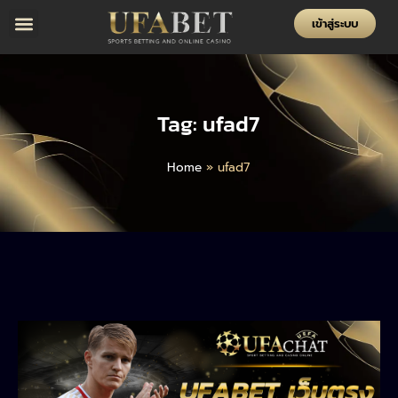
เข้าสู่ระบบ
Tag: ufad7
Home
»
ufad7