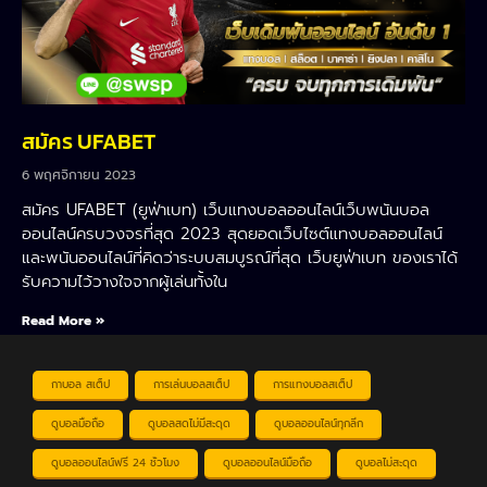
สมัคร UFABET
6 พฤศจิกายน 2023
สมัคร UFABET (ยูฟ่าเบท) เว็บแทงบอลออนไลน์เว็บพนันบอล
ออนไลน์ครบวงจรที่สุด 2023​ สุดยอดเว็บไซต์แทงบอลออนไลน์
และพนันออนไลน์ที่คิดว่าระบบสมบูรณ์ที่สุด เว็บยูฟ่าเบท ของเราได้
รับความไว้วางใจจากผู้เล่นทั้งใน
Read More »
กาบอล สเต็ป
การเล่นบอลสเต็ป
การแทงบอลสเต็ป
ดูบอลมือถือ
ดูบอลสดไม่มีสะดุด
ดูบอลออนไลน์ทุกลีก
ดูบอลออนไลน์ฟรี 24 ชั่วโมง
ดูบอลออนไลน์มือถือ
ดูบอลไม่สะดุด