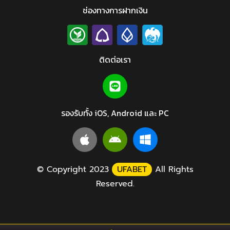
ช่องทางการฝากเงิน
ติดต่อเรา
รองรับทั้ง iOS, Android และ PC
© Copyright 2023
UFABET
All Rights
Reserved.