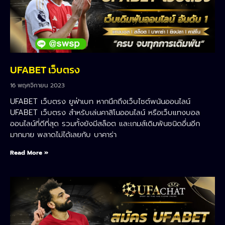
UFABET เว็บตรง
16 พฤศจิกายน 2023
UFABET เว็บตรง ยูฟ่าเบท หากนึกถึงเว็บไซต์พนันออนไลน์
UFABET เว็บตรง สำหรับเล่นคาสิโนออนไลน์ หรือเว็บแทงบอล
ออนไลน์ที่ดีที่สุด รวมทั้งยังมีสล็อต และเกมส์เดิมพันชนิดอื่นอีก
มากมาย พลาดไม่ได้เลยกับ บาคาร่า
Read More »